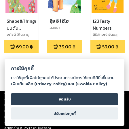
Shape&Things
อุ๊ย อึ โอ้โฮ
123Tasty
บนต้น
Numbers
สองขา
คริสต์มาส
อภิรดี มิโดมารุ
สิริลักษณ์ รัตนสุ
วัจน์
69.00
฿
39.00
฿
59.00
฿
การใช้คุกกี้
เราใช้คุกกี้เพื่อให้ทุกคนได้ประสบการณ์การใช้งานที่ดียิ่งขึ้นอ่าน
เพิ่มเติม
คลิก (Privacy Policy) และ (Cookie Policy)
Copyright ©
2026
Storylog Co., Ltd. - สตอรี่ล็อกขอสงวนสิทธิ์ไม่รับผิดชอบ
ต่อผลงานหรือเนื้อหาใดที่อัปโหลดผ่านเว็บไซต์และปรากฏว่าละเมิดสิทธิใน
ยอมรับ
ทรัพย์สินทางปัญญาของบุคคลอื่นหรือขัดต่อกฎหมายและศีลธรรม ดังนั้น ผู้อ่าน
ทุกท่านโปรดใช้วิจารณญาณในการกลั่นกรองด้วยตนเอง และหากท่านพบว่าส่วน
ปรับแต่งคุกกี้
หนึ่งส่วนใดขัดต่อกฎหมายและศีลธรรม กรุณาแจ้งมายังบริษัท เพื่อทีมงานจะได้
ดำเนินการในทันที ทั้งนี้ ทางสตอรี่ล็อกขอสงวนลิขสิทธิ์ตามพระราชบัญญัติ
ลิขสิทธิ์ พ.ศ. 2537 (ฉบับล่าสุด)