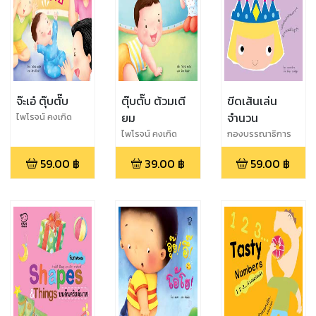
จ๊ะเอ๋ ตุ๊บตั๊บ
ตุ๊บตั๊บ ต้วมเตี
ขีดเส้นเล่น
ยม
จำนวน
ไพโรจน์ คงเกิด
ไพโรจน์ คงเกิด
กองบรรณาธิการ
59.00
฿
39.00
฿
59.00
฿