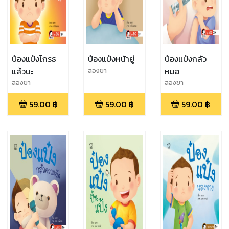
ป๋องแป๋งโกรธ
ป๋องแป๋งหน้ายู่
ป๋องแป๋งกลัว
แล้วนะ
หมอ
สองขา
สองขา
สองขา
59.00
฿
59.00
฿
59.00
฿