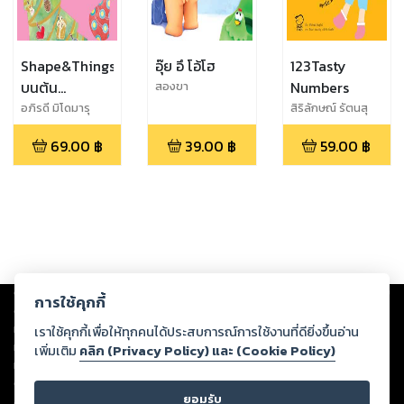
Shape&Things
อุ๊ย อึ โอ้โฮ
123Tasty
บนต้น
Numbers
สองขา
คริสต์มาส
อภิรดี มิโดมารุ
สิริลักษณ์ รัตนสุ
วัจน์
69.00
฿
39.00
฿
59.00
฿
Copyright ©
2026
Storylog Co., Ltd. - สตอรี่ล็อกขอสงวนสิทธิ์ไม่รับผิดชอบ
การใช้คุกกี้
ต่อผลงานหรือเนื้อหาใดที่อัปโหลดผ่านเว็บไซต์และปรากฏว่าละเมิดสิทธิใน
ทรัพย์สินทางปัญญาของบุคคลอื่นหรือขัดต่อกฎหมายและศีลธรรม ดังนั้น ผู้อ่าน
เราใช้คุกกี้เพื่อให้ทุกคนได้ประสบการณ์การใช้งานที่ดียิ่งขึ้นอ่าน
ทุกท่านโปรดใช้วิจารณญาณในการกลั่นกรองด้วยตนเอง และหากท่านพบว่าส่วน
เพิ่มเติม
คลิก (Privacy Policy) และ (Cookie Policy)
หนึ่งส่วนใดขัดต่อกฎหมายและศีลธรรม กรุณาแจ้งมายังบริษัท เพื่อทีมงานจะได้
ดำเนินการในทันที ทั้งนี้ ทางสตอรี่ล็อกขอสงวนลิขสิทธิ์ตามพระราชบัญญัติ
ยอมรับ
ลิขสิทธิ์ พ.ศ. 2537 (ฉบับล่าสุด)