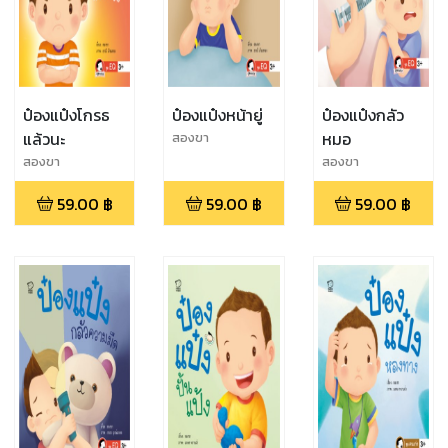
ป๋องแป๋งโกรธ
ป๋องแป๋งหน้ายู่
ป๋องแป๋งกลัว
แล้วนะ
หมอ
สองขา
สองขา
สองขา
59.00
฿
59.00
฿
59.00
฿