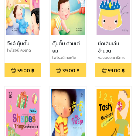
จ๊ะเอ๋ ตุ๊บตั๊บ
ตุ๊บตั๊บ ต้วมเตี
ขีดเส้นเล่น
ยม
จำนวน
ไพโรจน์ คงเกิด
ไพโรจน์ คงเกิด
กองบรรณาธิการ
59.00
฿
39.00
฿
59.00
฿