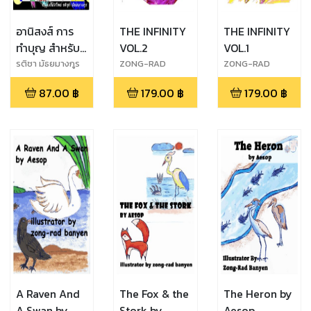
อานิสงส์ การ
THE INFINITY
THE INFINITY
ทำบุญ สำหรับ
VOL.2
VOL.1
ยุค 5G
รติชา มัธยมางกูร
ZONG-RAD
ZONG-RAD
Banyen
Banyen
87.00
฿
179.00
฿
179.00
฿
A Raven And
The Fox & the
The Heron by
A Swan by
Stork by
Aesop