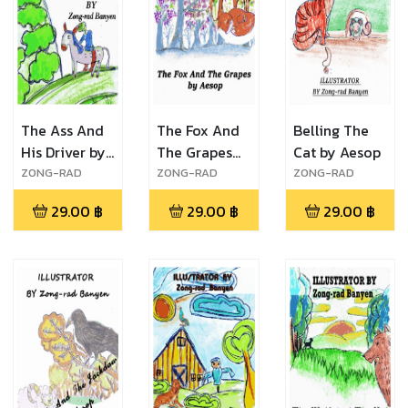
The Ass And
The Fox And
Belling The
His Driver by
The Grapes
Cat by Aesop
Aesop
by Aesop
ZONG-RAD
ZONG-RAD
ZONG-RAD
Banyen
Banyen
Banyen
29.00
฿
29.00
฿
29.00
฿