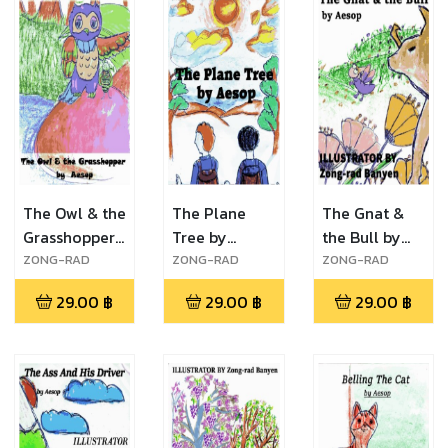
The Owl & the
The Plane
The Gnat &
Grasshopper
Tree by
the Bull by
by Aesop
Aesop
Aesop
ZONG-RAD
ZONG-RAD
ZONG-RAD
Banyen
Banyen
Banyen
29.00
฿
29.00
฿
29.00
฿