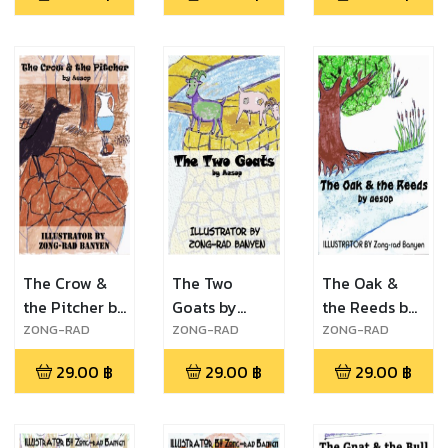
The Crow &
The Two
The Oak &
the Pitcher by
Goats by
the Reeds by
Aesop
Aesop
aesop
ZONG-RAD
ZONG-RAD
ZONG-RAD
Banyen
Banyen
Banyen
29.00
฿
29.00
฿
29.00
฿