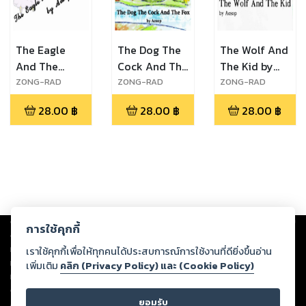
The Eagle
The Dog The
The Wolf And
And The
Cock And The
The Kid by
Jackdaw by
Fox by Aesop
Aesop
ZONG-RAD
ZONG-RAD
ZONG-RAD
Banyen
Banyen
Banyen
Aesop
28.00
฿
28.00
฿
28.00
฿
Copyright ©
2026
Storylog Co., Ltd. - สตอรี่ล็อกขอสงวนสิทธิ์ไม่รับผิดชอบ
การใช้คุกกี้
ต่อผลงานหรือเนื้อหาใดที่อัปโหลดผ่านเว็บไซต์และปรากฏว่าละเมิดสิทธิใน
ทรัพย์สินทางปัญญาของบุคคลอื่นหรือขัดต่อกฎหมายและศีลธรรม ดังนั้น ผู้อ่าน
เราใช้คุกกี้เพื่อให้ทุกคนได้ประสบการณ์การใช้งานที่ดียิ่งขึ้นอ่าน
ทุกท่านโปรดใช้วิจารณญาณในการกลั่นกรองด้วยตนเอง และหากท่านพบว่าส่วน
เพิ่มเติม
คลิก (Privacy Policy) และ (Cookie Policy)
หนึ่งส่วนใดขัดต่อกฎหมายและศีลธรรม กรุณาแจ้งมายังบริษัท เพื่อทีมงานจะได้
ดำเนินการในทันที ทั้งนี้ ทางสตอรี่ล็อกขอสงวนลิขสิทธิ์ตามพระราชบัญญัติ
ยอมรับ
ลิขสิทธิ์ พ.ศ. 2537 (ฉบับล่าสุด)