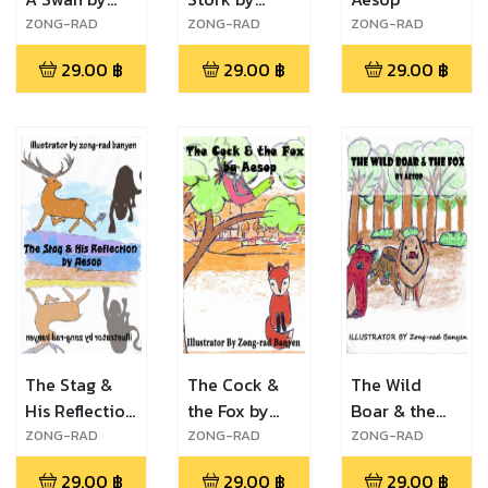
Aesop
Aesop
ZONG-RAD
ZONG-RAD
ZONG-RAD
Banyen
Banyen
Banyen
29.00
฿
29.00
฿
29.00
฿
The Stag &
The Cock &
The Wild
His Reflection
the Fox by
Boar & the
by Aesop
Aesop
Fox by Aesop
ZONG-RAD
ZONG-RAD
ZONG-RAD
Banyen
Banyen
Banyen
29.00
฿
29.00
฿
29.00
฿