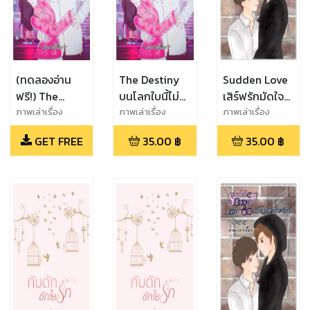
(ทดลองอ่าน
The Destiny
Sudden Love
ฟรี!) The
บนโลกใบนี้ไม่มี
เสิร์ฟรักมัดใจ
Destiny บน
เรื่องบังเอิญ
คุณแฟน
ภาพเล่าเรื่อง
ภาพเล่าเรื่อง
ภาพเล่าเรื่อง
โลกใบนี้ไม่มี
กะทันหัน
GET FREE
35.00
฿
35.00
฿
เรื่องบังเอิญ