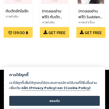
กับดักชักใยรัก
(ทดลองอ่าน
(ทดลองอ่าน
ฟรี!) กับดัก
ฟรี!) Sudden
ภาพในฝัน
ชักใยรัก
Love เสิร์ฟรัก
ภาพในฝัน
ภาพเล่าเรื่อง
มัดใจคุณแฟน
139.00
฿
GET FREE
GET FREE
กะทันหัน
Copyright ©
2026
Storylog Co., Ltd. - สตอรี่ล็อกขอสงวนสิทธิ์ไม่รับผิดชอบ
การใช้คุกกี้
ต่อผลงานหรือเนื้อหาใดที่อัปโหลดผ่านเว็บไซต์และปรากฏว่าละเมิดสิทธิใน
ทรัพย์สินทางปัญญาของบุคคลอื่นหรือขัดต่อกฎหมายและศีลธรรม ดังนั้น ผู้อ่าน
เราใช้คุกกี้เพื่อให้ทุกคนได้ประสบการณ์การใช้งานที่ดียิ่งขึ้นอ่าน
ทุกท่านโปรดใช้วิจารณญาณในการกลั่นกรองด้วยตนเอง และหากท่านพบว่าส่วน
เพิ่มเติม
คลิก (Privacy Policy) และ (Cookie Policy)
หนึ่งส่วนใดขัดต่อกฎหมายและศีลธรรม กรุณาแจ้งมายังบริษัท เพื่อทีมงานจะได้
ดำเนินการในทันที ทั้งนี้ ทางสตอรี่ล็อกขอสงวนลิขสิทธิ์ตามพระราชบัญญัติ
ยอมรับ
ลิขสิทธิ์ พ.ศ. 2537 (ฉบับล่าสุด)