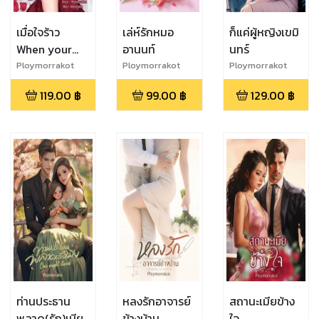
เมื่อใจร้าว
เล่ห์รักหมอ
ก็แค่ผู้หญิงเขมิ
When your
อานนท์
นทร์
Heart is
Ploymorrakot
Ploymorrakot
Ploymorrakot
Broken
119.00
฿
99.00
฿
129.00
฿
ท่านประธาน
หลงรักอาจารย์
สถานะเมียข้าง
พลาด(รัก)เมีย
ข้างบ้าน
ใจ