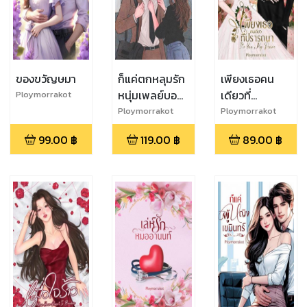
ของขวัญษมา
ก็แค่ตกหลุมรัก
เพียงเธอคน
หนุ่มเพลย์บอย
เดียวที่
Ploymorrakot
In love with a
ปรารถนา It's
Ploymorrakot
Ploymorrakot
Playboy
you, My
99.00
฿
119.00
฿
89.00
฿
Desires