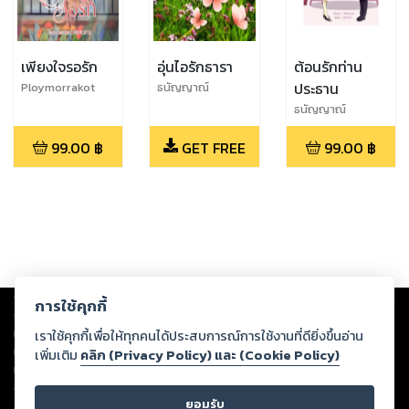
เพียงใจรอรัก
อุ่นไอรักธารา
ต้อนรักท่าน
ประธาน
Ploymorrakot
ธนัญญาณ์
ธนัญญาณ์
99.00
฿
GET FREE
99.00
฿
Copyright ©
2026
Storylog Co., Ltd. - สตอรี่ล็อกขอสงวนสิทธิ์ไม่รับผิดชอบ
การใช้คุกกี้
ต่อผลงานหรือเนื้อหาใดที่อัปโหลดผ่านเว็บไซต์และปรากฏว่าละเมิดสิทธิใน
ทรัพย์สินทางปัญญาของบุคคลอื่นหรือขัดต่อกฎหมายและศีลธรรม ดังนั้น ผู้อ่าน
เราใช้คุกกี้เพื่อให้ทุกคนได้ประสบการณ์การใช้งานที่ดียิ่งขึ้นอ่าน
ทุกท่านโปรดใช้วิจารณญาณในการกลั่นกรองด้วยตนเอง และหากท่านพบว่าส่วน
เพิ่มเติม
คลิก (Privacy Policy) และ (Cookie Policy)
หนึ่งส่วนใดขัดต่อกฎหมายและศีลธรรม กรุณาแจ้งมายังบริษัท เพื่อทีมงานจะได้
ดำเนินการในทันที ทั้งนี้ ทางสตอรี่ล็อกขอสงวนลิขสิทธิ์ตามพระราชบัญญัติ
ยอมรับ
ลิขสิทธิ์ พ.ศ. 2537 (ฉบับล่าสุด)