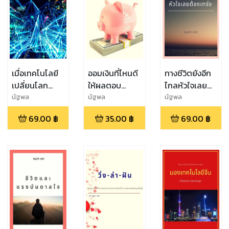
เมื่อเทคโนโลยี
ออมเงินที่ไหนดี
ทางชีวิตยังอีก
เปลี่ยนโลก
ให้ผลตอบ
ไกลหัวใจเลย
มนุษย์จะเป็นอยู่
มากกว่าธนาคาร
ต้องเกร่ง
นัฐพล
นัฐพล
นัฐพล
อย่างไร
69.00
฿
35.00
฿
69.00
฿