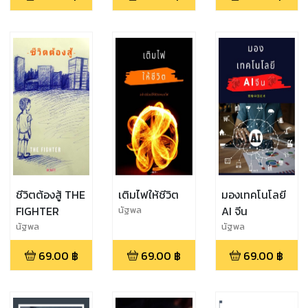
ชีวิตต้องสู้ THE
เติมไฟให้ชีวิต
มองเทคโนโลยี
FIGHTER
AI จีน
นัฐพล
นัฐพล
นัฐพล
69.00
฿
69.00
฿
69.00
฿