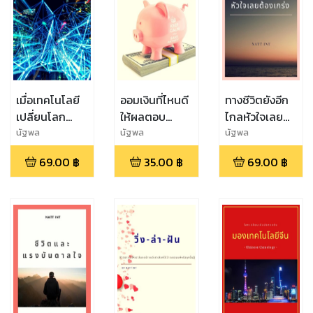
เมื่อเทคโนโลยี
ออมเงินที่ไหนดี
ทางชีวิตยังอีก
เปลี่ยนโลก
ให้ผลตอบ
ไกลหัวใจเลย
มนุษย์จะเป็นอยู่
มากกว่าธนาคาร
ต้องเกร่ง
นัฐพล
นัฐพล
นัฐพล
อย่างไร
69.00
฿
35.00
฿
69.00
฿