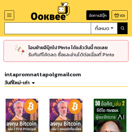
จัดการอีบุ๊ก
(
0
)
ทั้งหมด
โอนย้ายอีบุ๊กไป Pinto ได้แล้ววันนี้ กดเลย
รับทันทีโค้ดลด ซื้อและอ่านได้ต่อเนื่องที่ Pinto
intapromnattapolgmailcom
วันที่ใหม่-เก่า