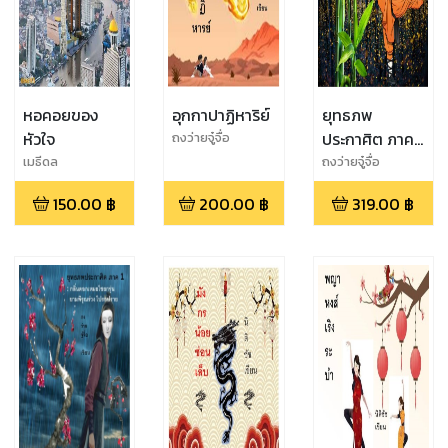
หอคอยของ
อุกกาปาฏิหาริย์
ยุทธภพ
หัวใจ
ประกาศิต ภาค
ถงว่ายจู๋จื่อ
2 : ไผ่งามไหว
เมธีดล
ถงว่ายจู๋จื่อ
คล้อย หิ่งห้อย
150.00
฿
200.00
฿
319.00
฿
พร่างพราย