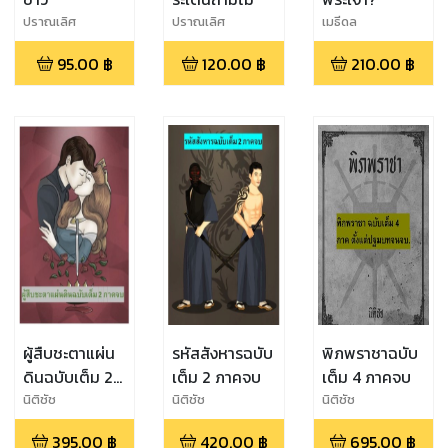
ปราณเลิศ
ปราณเลิศ
เมธีดล
95.00
฿
120.00
฿
210.00
฿
ผู้สืบชะตาแผ่น
รหัสสังหารฉบับ
พิภพราชาฉบับ
ดินฉบับเต็ม 2
เต็ม 2 ภาคจบ
เต็ม 4 ภาคจบ
ภาคจบ
นิติชัช
นิติชัช
นิติชัช
395.00
฿
420.00
฿
695.00
฿