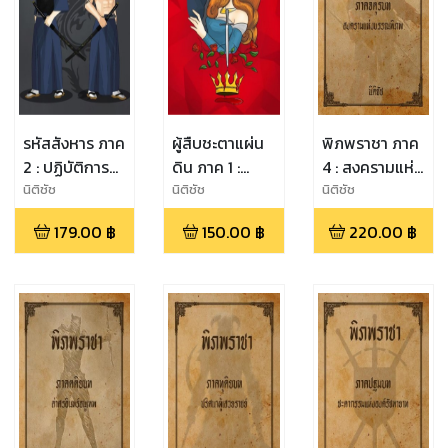
รหัสสังหาร ภาค
ผู้สืบชะตาแผ่น
พิภพราชา ภาค
2 : ปฏิบัติการ
ดิน ภาค 1 :
4 : สงครามแห่ง
หักเหลี่ยมทรชน
บัลลังก์รัก
บรรณพิภพ
นิติชัช
นิติชัช
นิติชัช
179.00
฿
150.00
฿
220.00
฿