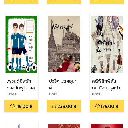
เฟรนด์ชิพรัก
ปวริศ มฤคอุษา
คดีพิลึกพิลั่น
ของนักฟุตบอล
ค์
ณ เมืองกรุงเก่า
เมธีดล
นิติชัช
นิติชัช
119.00
฿
239.00
฿
175.00
฿