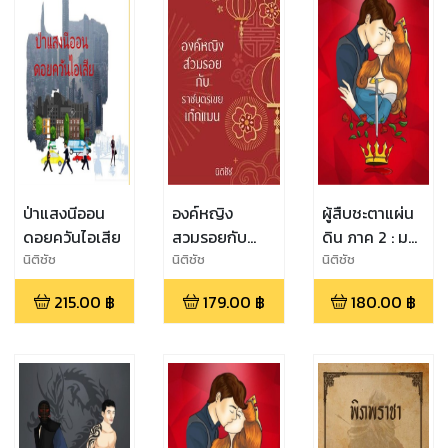
ป่าแสงนีออน
องค์หญิง
ผู้สืบชะตาแผ่น
ดอยควันไอเสีย
สวมรอยกับ
ดิน ภาค 2 : ม
ราชบุตรเขย
งกุฏเลือด
นิติชัช
นิติชัช
นิติชัช
เก๊กแมน
215.00
฿
179.00
฿
180.00
฿