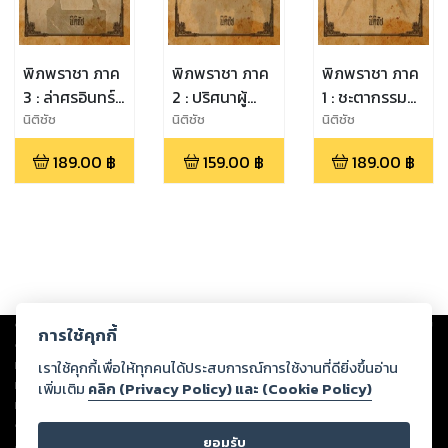
พิภพราชา ภาค
พิภพราชา ภาค
พิภพราชา ภาค
3 : ล่าศรอินทร์
2 : ปริศนาผู้
1 : ชะตากรรม
ธนูเทพ
เสวยราชย์
แห่งองค์
นิติชัช
นิติชัช
นิติชัช
รัชทายาท
189.00
฿
159.00
฿
189.00
฿
Copyright ©
2026
Storylog Co., Ltd. - สตอรี่ล็อกขอสงวนสิทธิ์ไม่รับผิดชอบ
การใช้คุกกี้
ต่อผลงานหรือเนื้อหาใดที่อัปโหลดผ่านเว็บไซต์และปรากฏว่าละเมิดสิทธิใน
ทรัพย์สินทางปัญญาของบุคคลอื่นหรือขัดต่อกฎหมายและศีลธรรม ดังนั้น ผู้อ่าน
เราใช้คุกกี้เพื่อให้ทุกคนได้ประสบการณ์การใช้งานที่ดียิ่งขึ้นอ่าน
ทุกท่านโปรดใช้วิจารณญาณในการกลั่นกรองด้วยตนเอง และหากท่านพบว่าส่วน
เพิ่มเติม
คลิก (Privacy Policy) และ (Cookie Policy)
หนึ่งส่วนใดขัดต่อกฎหมายและศีลธรรม กรุณาแจ้งมายังบริษัท เพื่อทีมงานจะได้
ดำเนินการในทันที ทั้งนี้ ทางสตอรี่ล็อกขอสงวนลิขสิทธิ์ตามพระราชบัญญัติ
ยอมรับ
ลิขสิทธิ์ พ.ศ. 2537 (ฉบับล่าสุด)