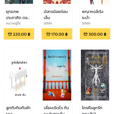
ยุทธภพ
มังกรน้อยซ่อน
พญาหงส์เริง
ประกาศิต ตอน
เล็บ
ระบำ
กลิ่นดอกเหมย
ถงว่ายจู๋จื่อ
นิติชัช
นิติชัช
โชยกรุ่น ยาม
220.00
฿
170.00
฿
300.00
฿
พิรุณร่วง
โปรยปราย
ลูกทับทิมกับผ้า
เลี่ยมเร้เรไร กับ
ใครคือลูกรัก
ขาว
ระเด่นถามไม
พระเจ้า?