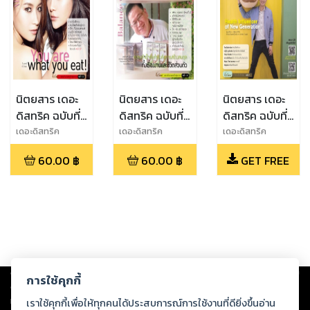
นิตยสาร เดอะ
นิตยสาร เดอะ
นิตยสาร เดอะ
ดิสทริค ฉบับที่
ดิสทริค ฉบับที่
ดิสทริค ฉบับที่
11 ปีที่ 2
10 ปีที่ 2
28 ปีที่ 8
เดอะดิสทริค
เดอะดิสทริค
เดอะดิสทริค
60.00
฿
60.00
฿
GET FREE
Copyright ©
2026
Storylog Co., Ltd. - สตอรี่ล็อกขอสงวนสิทธิ์ไม่รับผิดชอบ
การใช้คุกกี้
ต่อผลงานหรือเนื้อหาใดที่อัปโหลดผ่านเว็บไซต์และปรากฏว่าละเมิดสิทธิใน
ทรัพย์สินทางปัญญาของบุคคลอื่นหรือขัดต่อกฎหมายและศีลธรรม ดังนั้น ผู้อ่าน
เราใช้คุกกี้เพื่อให้ทุกคนได้ประสบการณ์การใช้งานที่ดียิ่งขึ้นอ่าน