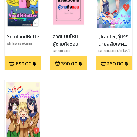
SnailandButter
สวยแบบไหน
[tranfer]วุ่นรัก
ผู้ชายถึงชอบ
นายสลับเพศ
shiawasekana
vol2
Dr.Miracle
Dr.Miracle,ปาท่องโ
ก๋ ศรีจันทร์
699.00
฿
390.00
฿
260.00
฿