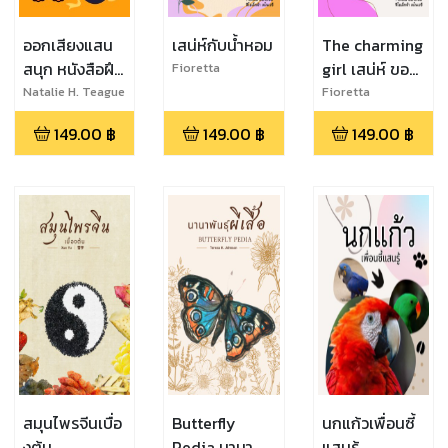
ออกเสียงแสน
เสน่ห์กับน้ำหอม
The charming
สนุก หนังสือฝึก
girl เสน่ห์ ของ
Fioretta
Genovesi
อ่านออกเสียง
ผู้หญิง
Natalie H. Teague
Fioretta
Genovesi
สำหรับเด็กเล็ก
149.00
฿
149.00
฿
149.00
฿
สมุนไพรจีนเบื่อ
Butterfly
นกแก้วเพื่อนซี้
งต้น
Pedia นานา
แสนรู้