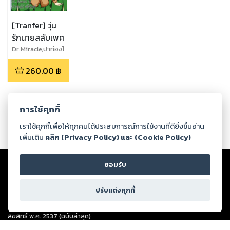
[Tranfer] วุ่น
รักนายสลับเพศ
Dr.Miracle,ปาท่องโ
ก๋ ศรีจันทร์
260.00
฿
การใช้คุกกี้
เราใช้คุกกี้เพื่อให้ทุกคนได้ประสบการณ์การใช้งานที่ดียิ่งขึ้นอ่าน
เพิ่มเติม
คลิก (Privacy Policy) และ (Cookie Policy)
Copyright ©
2026
Storylog Co., Ltd. - สตอรี่ล็อกขอสงวนสิทธิ์ไม่รับผิดชอบ
ต่อผลงานหรือเนื้อหาใดที่อัปโหลดผ่านเว็บไซต์และปรากฏว่าละเมิดสิทธิใน
ยอมรับ
ทรัพย์สินทางปัญญาของบุคคลอื่นหรือขัดต่อกฎหมายและศีลธรรม ดังนั้น ผู้อ่าน
ทุกท่านโปรดใช้วิจารณญาณในการกลั่นกรองด้วยตนเอง และหากท่านพบว่าส่วน
ปรับแต่งคุกกี้
หนึ่งส่วนใดขัดต่อกฎหมายและศีลธรรม กรุณาแจ้งมายังบริษัท เพื่อทีมงานจะได้
ดำเนินการในทันที ทั้งนี้ ทางสตอรี่ล็อกขอสงวนลิขสิทธิ์ตามพระราชบัญญัติ
ลิขสิทธิ์ พ.ศ. 2537 (ฉบับล่าสุด)