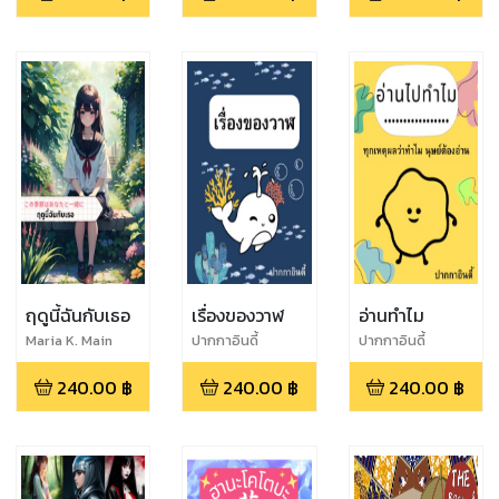
พิธีกรรมเวท
80s
มนต์ คาถาของ
เหล่า พ่อมด
และแม่มด
ฤดูนี้ฉันกับเธอ
เรื่องของวาฬ
อ่านทำไม
Maria K. Main
ปากกาอินดี้
ปากกาอินดี้
240.00
฿
240.00
฿
240.00
฿