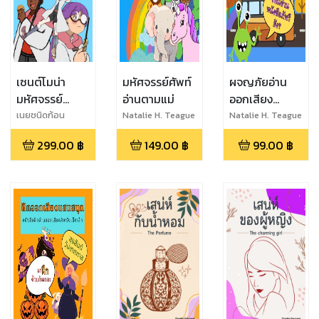
เซนต์โมน่า
มหัศจรรย์ศัพท์
ผจญภัยอ่าน
มหัศจรรย์
อ่านตามแม่
ออกเสียง
โรงเรียน
หนังสือฝึกอ่าน
เนยชนิดก้อน
Natalie H. Teague
Natalie H. Teague
เวทมนตร์
คำศัพท์ภาษา
299.00
฿
149.00
฿
99.00
฿
อังกฤษสำหรับ
เด็ก