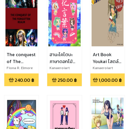
The conquest
ฮานะโคโตบะ
Art Book
of The
ภาษาดอกไม้
Youkai ไสตล์
forgotten
สไตล์ญี่ปุ่น
สาวน้อยอนิเมะ
Fiona R. Elmore
Kanaeroiart
Kanaeroiart
realm
240.00
฿
250.00
฿
1,000.00
฿