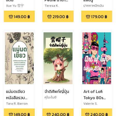
พันธุ์ผีเสื้อ
Xue Yu 雪宇
Teresa K.
ปากกาหมึกเงิน
Johnson
149.00
฿
219.00
฿
179.00
฿
แม่มดเขียว
จำดิศัพท์ญี่ปุ่น
Art of Lofi
หนังสือรวบ
Tokyo 80s
คุโมะโบชิ
สมุนไพรและพืช
อารท์บุ๊คโลไฟ
Tara R. Barron
Valerie S.
Brockman
สำหรับประกอบ
โตเกียวสไตล์
149.00
฿
240.00
฿
240.00
฿