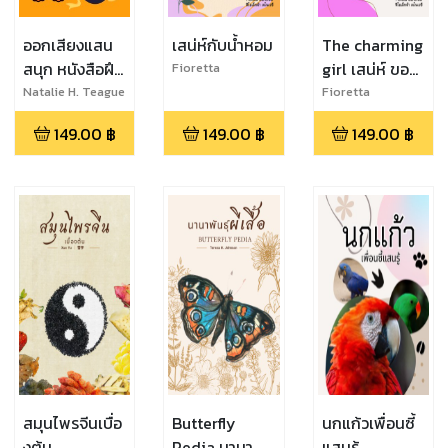
ออกเสียงแสน
เสน่ห์กับน้ำหอม
The charming
สนุก หนังสือฝึก
girl เสน่ห์ ของ
Fioretta
Genovesi
อ่านออกเสียง
ผู้หญิง
Natalie H. Teague
Fioretta
Genovesi
สำหรับเด็กเล็ก
149.00
฿
149.00
฿
149.00
฿
สมุนไพรจีนเบื่อ
Butterfly
นกแก้วเพื่อนซี้
งต้น
Pedia นานา
แสนรู้