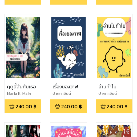
พิธีกรรมเวท
80s
มนต์ คาถาของ
เหล่า พ่อมด
และแม่มด
ฤดูนี้ฉันกับเธอ
เรื่องของวาฬ
อ่านทำไม
Maria K. Main
ปากกาอินดี้
ปากกาอินดี้
240.00
฿
240.00
฿
240.00
฿