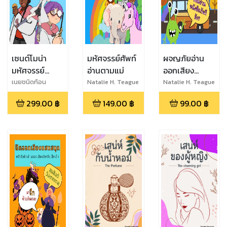
เซนต์โมน่า
มหัศจรรย์ศัพท์
ผจญภัยอ่าน
มหัศจรรย์
อ่านตามแม่
ออกเสียง
โรงเรียน
หนังสือฝึกอ่าน
เนยชนิดก้อน
Natalie H. Teague
Natalie H. Teague
เวทมนตร์
คำศัพท์ภาษา
299.00
฿
149.00
฿
99.00
฿
อังกฤษสำหรับ
เด็ก