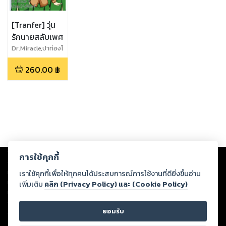
[Tranfer] วุ่น
รักนายสลับเพศ
Dr.Miracle,ปาท่องโ
ก๋ ศรีจันทร์
260.00
฿
Copyright ©
2026
Storylog Co., Ltd. - สตอรี่ล็อกขอสงวนสิทธิ์ไม่รับผิดชอบ
การใช้คุกกี้
ต่อผลงานหรือเนื้อหาใดที่อัปโหลดผ่านเว็บไซต์และปรากฏว่าละเมิดสิทธิใน
ทรัพย์สินทางปัญญาของบุคคลอื่นหรือขัดต่อกฎหมายและศีลธรรม ดังนั้น ผู้อ่าน
เราใช้คุกกี้เพื่อให้ทุกคนได้ประสบการณ์การใช้งานที่ดียิ่งขึ้นอ่าน
ทุกท่านโปรดใช้วิจารณญาณในการกลั่นกรองด้วยตนเอง และหากท่านพบว่าส่วน
เพิ่มเติม
คลิก (Privacy Policy) และ (Cookie Policy)
หนึ่งส่วนใดขัดต่อกฎหมายและศีลธรรม กรุณาแจ้งมายังบริษัท เพื่อทีมงานจะได้
ดำเนินการในทันที ทั้งนี้ ทางสตอรี่ล็อกขอสงวนลิขสิทธิ์ตามพระราชบัญญัติ
ยอมรับ
ลิขสิทธิ์ พ.ศ. 2537 (ฉบับล่าสุด)