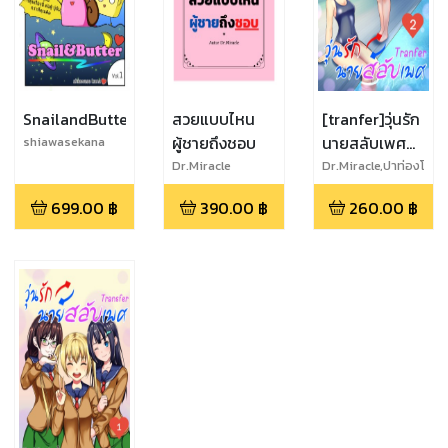
SnailandButter
สวยแบบไหน
[tranfer]วุ่นรัก
ผู้ชายถึงชอบ
นายสลับเพศ
shiawasekana
vol2
Dr.Miracle
Dr.Miracle,ปาท่องโ
ก๋ ศรีจันทร์
699.00
฿
390.00
฿
260.00
฿