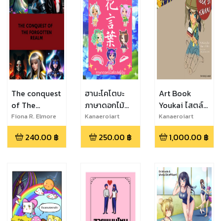
The conquest
ฮานะโคโตบะ
Art Book
of The
ภาษาดอกไม้
Youkai ไสตล์
forgotten
สไตล์ญี่ปุ่น
สาวน้อยอนิเมะ
Fiona R. Elmore
Kanaeroiart
Kanaeroiart
realm
240.00
฿
250.00
฿
1,000.00
฿