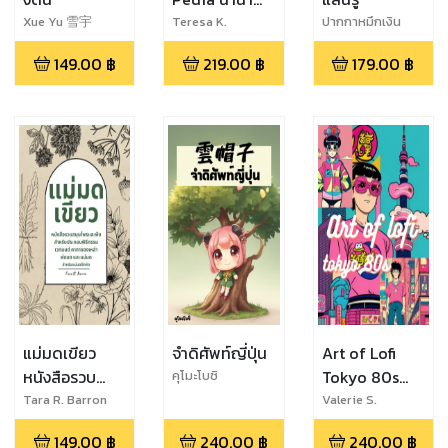
พันธุ์ผีเสื้อ
Xue Yu 雪宇
Teresa K.
ปากกาหมึกเงิน
Johnson
149.00
฿
219.00
฿
179.00
฿
แม่มดเขียว
จำดิศัพท์ญี่ปุ่น
Art of Lofi
หนังสือรวบ
Tokyo 80s
คุโมะโบชิ
สมุนไพรและพืช
อารท์บุ๊คโลไฟ
Tara R. Barron
Valerie S.
Brockman
สำหรับประกอบ
โตเกียวสไตล์
149.00
฿
240.00
฿
240.00
฿