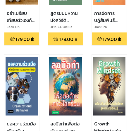
อย่าเปรียบ
สูตรขนมหวาน
การจัดการ
เทียบตัวเองกับ
มังสวิรัติ
ปฏิสัมพันธ์
คนอื่น Don't
Delighted
สำหรับการ
Jack PK
JPK COOKER
Jack PK
compare
Vegan
จัดการบุคลากร
179.00
฿
179.00
฿
179.00
฿
yourself to
Dessert.
others
ขอความร่วมมือ
ลงมือทำเพื่อต่อ
Growth
เพื่อสร้าง
ต้านภาวะโลก
Mindset พร้อม