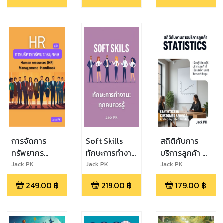
เศรษฐกิจ
Brand
Engagement
C.B.E
การจัดการ
Soft Skills
สถิติกับการ
ทรัพยากร
ทักษะการทำงาน
บริการลูกค้า คำ
มนุษย์ (HR)
ทุกคนควรรู้
แนะนำทีละขั้น
Jack PK
Jack PK
Jack PK
ตอน
249.00
฿
219.00
฿
179.00
฿