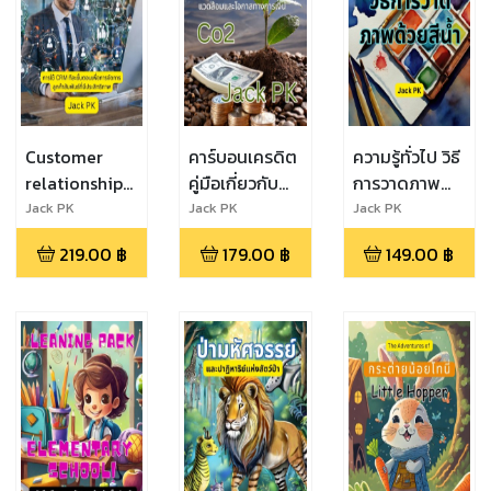
Customer
คาร์บอนเครดิต
ความรู้ทั่วไป วิธี
relationship
คู่มือเกี่ยวกับ
การวาดภาพ
management
ผลกระทบต่อสิ่ง
ด้วยสีน้ำ
Jack PK
Jack PK
Jack PK
(CRM) การใช้
แวดล้อมและ
219.00
฿
179.00
฿
149.00
฿
CRM ทีละขั้น
โอกาสทางการ
ตอนเพื่อการ
เงิน
จัดการลูกค้า
สัมพันธ์ที่มี
ประสิทธิภาพ