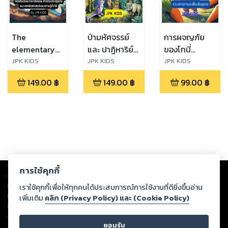
The
ป่ามหัศจรรย์
การผจญภัย
elementary
และ ปาฏิหาริย์
ของโทนี่
school
แห่งสัตว์ป่า
กระต่ายน้อย:
JPK KIDS
JPK KIDS
JPK KIDS
Learning pack
สวน แครอทกับ
149.00
฿
149.00
฿
99.00
฿
เพื่อนในชุมชน
Copyright ©
2026
Storylog Co., Ltd. - สตอรี่ล็อกขอสงวนสิทธิ์ไม่รับผิดชอบ
การใช้คุกกี้
ต่อผลงานหรือเนื้อหาใดที่อัปโหลดผ่านเว็บไซต์และปรากฏว่าละเมิดสิทธิใน
ทรัพย์สินทางปัญญาของบุคคลอื่นหรือขัดต่อกฎหมายและศีลธรรม ดังนั้น ผู้อ่าน
เราใช้คุกกี้เพื่อให้ทุกคนได้ประสบการณ์การใช้งานที่ดียิ่งขึ้นอ่าน
ทุกท่านโปรดใช้วิจารณญาณในการกลั่นกรองด้วยตนเอง และหากท่านพบว่าส่วน
เพิ่มเติม
คลิก (Privacy Policy) และ (Cookie Policy)
หนึ่งส่วนใดขัดต่อกฎหมายและศีลธรรม กรุณาแจ้งมายังบริษัท เพื่อทีมงานจะได้
ดำเนินการในทันที ทั้งนี้ ทางสตอรี่ล็อกขอสงวนลิขสิทธิ์ตามพระราชบัญญัติ
ยอมรับ
ลิขสิทธิ์ พ.ศ. 2537 (ฉบับล่าสุด)