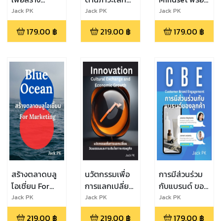
พฤติกรรม
ร้อน
ขับเคลื่อน
Jack PK
Jack PK
Jack PK
องค์กรที่ดี
ประสิทธิภาพสูง
179.00
฿
219.00
฿
179.00
฿
จากการเรียนรู้
สร้างตลาดบลู
นวัตกรรมเพื่อ
การมีส่วนร่วม
โอเชี่ยน For
การแลกเปลี่ยน
กับแบรนด์ ของ
Marketing
วัฒนธรรม และ
ลูกค้า
Jack PK
Jack PK
Jack PK
การเติบโตทาง
Customer
219.00
฿
219.00
฿
179.00
฿