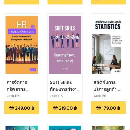
เศรษฐกิจ
Brand
Engagement
C.B.E
การจัดการ
Soft Skills
สถิติกับการ
ทรัพยากร
ทักษะการทำงาน
บริการลูกค้า คำ
มนุษย์ (HR)
ทุกคนควรรู้
แนะนำทีละขั้น
Jack PK
Jack PK
Jack PK
ตอน
249.00
฿
219.00
฿
179.00
฿