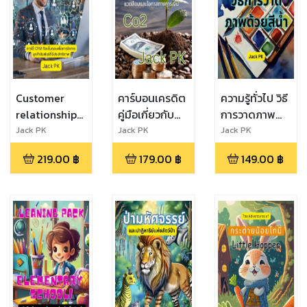
Customer
คาร์บอนเครดิต
ความรู้ทั่วไป วิธี
relationship
คู่มือเกี่ยวกับ
การวาดภาพ
management
ผลกระทบต่อสิ่ง
ด้วยสีน้ำ
Jack PK
Jack PK
Jack PK
(CRM) การใช้
แวดล้อมและ
219.00
฿
179.00
฿
149.00
฿
CRM ทีละขั้น
โอกาสทางการ
ตอนเพื่อการ
เงิน
จัดการลูกค้า
สัมพันธ์ที่มี
ประสิทธิภาพ