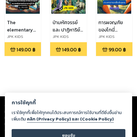
The
ป่ามหัศจรรย์
การผจญภัย
elementary
และ ปาฏิหาริย์
ของโทนี่
school
แห่งสัตว์ป่า
กระต่ายน้อย:
JPK KIDS
JPK KIDS
JPK KIDS
Learning pack
สวน แครอทกับ
149.00
฿
149.00
฿
99.00
฿
เพื่อนในชุมชน
Copyright ©
2026
Storylog Co., Ltd. - สตอรี่ล็อกขอสงวนสิทธิ์ไม่รับผิดชอบ
การใช้คุกกี้
ต่อผลงานหรือเนื้อหาใดที่อัปโหลดผ่านเว็บไซต์และปรากฏว่าละเมิดสิทธิใน
ทรัพย์สินทางปัญญาของบุคคลอื่นหรือขัดต่อกฎหมายและศีลธรรม ดังนั้น ผู้อ่าน
เราใช้คุกกี้เพื่อให้ทุกคนได้ประสบการณ์การใช้งานที่ดียิ่งขึ้นอ่าน
ทุกท่านโปรดใช้วิจารณญาณในการกลั่นกรองด้วยตนเอง และหากท่านพบว่าส่วน
เพิ่มเติม
คลิก (Privacy Policy) และ (Cookie Policy)
หนึ่งส่วนใดขัดต่อกฎหมายและศีลธรรม กรุณาแจ้งมายังบริษัท เพื่อทีมงานจะได้
ดำเนินการในทันที ทั้งนี้ ทางสตอรี่ล็อกขอสงวนลิขสิทธิ์ตามพระราชบัญญัติ
ยอมรับ
ลิขสิทธิ์ พ.ศ. 2537 (ฉบับล่าสุด)