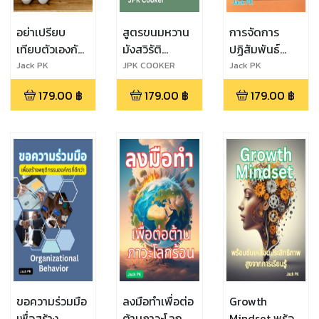
อย่าเปรียบ
สูตรขนมหวาน
การจัดการ
เทียบตัวเองกับ
มังสวิรัติ
ปฏิสัมพันธ์
คนอื่น Don't
Delighted
สำหรับการ
Jack PK
JPK COOKER
Jack PK
compare
Vegan
จัดการบุคลากร
179.00
฿
179.00
฿
179.00
฿
yourself to
Dessert.
others
ขอความร่วมมือ
ลงมือทำเพื่อต่อ
Growth
เพื่อสร้าง
ต้านภาวะโลก
Mindset พร้อม