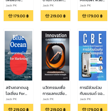
พฤติกรรม
ร้อน
ขับเคลื่อน
Jack PK
Jack PK
Jack PK
องค์กรที่ดี
ประสิทธิภาพสูง
179.00
฿
219.00
฿
179.00
฿
จากการเรียนรู้
สร้างตลาดบลู
นวัตกรรมเพื่อ
การมีส่วนร่วม
โอเชี่ยน For
การแลกเปลี่ยน
กับแบรนด์ ของ
Marketing
วัฒนธรรม และ
ลูกค้า
Jack PK
Jack PK
Jack PK
การเติบโตทาง
Customer
219.00
฿
219.00
฿
179.00
฿