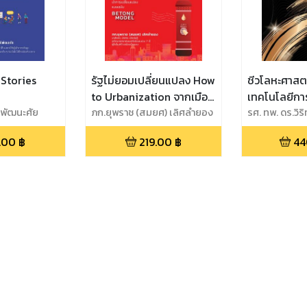
Stories
รัฐไม่ยอมเปลี่ยนแปลง How
ชีวโลหะศาสตร
to Urbanization จากเมือง
เทคโนโลยีกา
ัติพัฒนะศัย
ธรรมดา...สู่...ไม่ธรรมดา
ภก.ยุพราช (สมยศ) เลิศลำยอง
เนื้อวัสดุสำ
รศ. ทพ. ดร.วิริ
พงศ์
ถอดบทเรียน “ผู้นำ” นำการ
กรรม Biometallic
.00
฿
219.00
฿
44
เปลี่ยนแปลงแบบฉบับ
Science & A
Betong Model
Manufactur
Technology