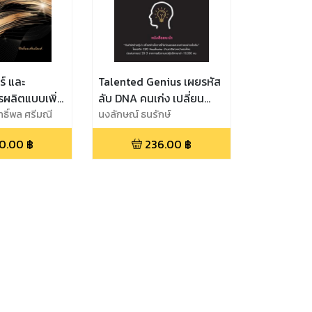
์ และ
Talented Genius เผยรหัส
รผลิตแบบเพิ่ม
ลับ DNA คนเก่ง เปลี่ยน
หรับงานทันต
ทธิ์พล ศรีมณี
ตนเองสู่ยอดมนุษย์ Hi-Po
นงลักษณ์ ธนรักษ์
0.00
฿
236.00
฿
dditive
ing
 fo