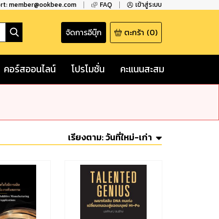
ort: member@ookbee.com
FAQ
เข้าสู่ระบบ
จัดการอีบุ๊ก
ตะกร้า
(
0
)
คอร์สออนไลน์
โปรโมชั่น
คะแนนสะสม
เรียงตาม:
วันที่ใหม่-เก่า