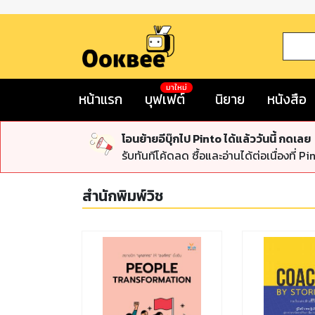
มาใหม่
หน้าแรก
บุฟเฟต์
นิยาย
หนังสือ
โอนย้ายอีบุ๊กไป Pinto ได้แล้ววันนี้ กดเลย
รับทันทีโค้ดลด ซื้อและอ่านได้ต่อเนื่องที่ Pi
สำนักพิมพ์วิช