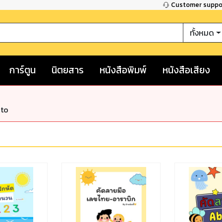
Customer supp
ทั้งหมด
การ์ตูน
นิตยสาร
หนังสือพิมพ์
หนังสือเสียง
nto