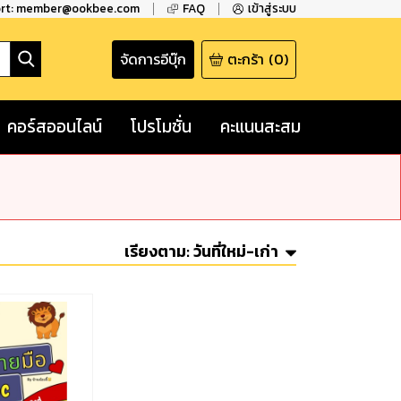
ort: member@ookbee.com
FAQ
เข้าสู่ระบบ
จัดการอีบุ๊ก
ตะกร้า
(
0
)
คอร์สออนไลน์
โปรโมชั่น
คะแนนสะสม
เรียงตาม:
วันที่ใหม่-เก่า