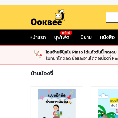
มาใหม่
หน้าแรก
บุฟเฟต์
นิยาย
หนังสือ
โอนย้ายอีบุ๊กไป Pinto ได้แล้ววันนี้ กดเลย
รับทันทีโค้ดลด ซื้อและอ่านได้ต่อเนื่องที่ Pi
บ้านน้องจี้