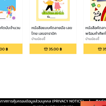
กหัดนับจำนวน
หนังสือแบบคัดลายมือ เลข
หนังสือคัดล
ไทย เลขอาราบิก
พร้อมคำศัพท
บ้านน้องจี้
บ้านน้องจี้
.00
฿
35.00
฿
3
ะกาศการคุ้มครองข้อมูลส่วนบุคคล (PRIVACY NOTICE)
|
ติดต่อ