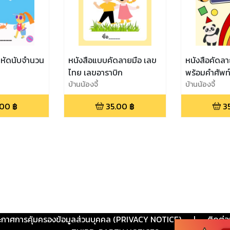
กหัดนับจำนวน
หนังสือแบบคัดลายมือ เลข
หนังสือคัดล
ไทย เลขอาราบิก
พร้อมคำศัพท
บ้านน้องจี้
บ้านน้องจี้
.00
฿
35.00
฿
3
ะกาศการคุ้มครองข้อมูลส่วนบุคคล (PRIVACY NOTICE)
|
ติดต่อ