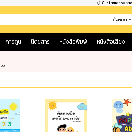
Customer supp
ทั้งหมด
การ์ตูน
นิตยสาร
หนังสือพิมพ์
หนังสือเสียง
nto