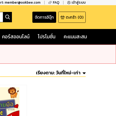
ort: member@ookbee.com
FAQ
เข้าสู่ระบบ
จัดการอีบุ๊ก
ตะกร้า
(
0
)
คอร์สออนไลน์
โปรโมชั่น
คะแนนสะสม
เรียงตาม:
วันที่ใหม่-เก่า