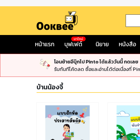
มาใหม่
หน้าแรก
บุฟเฟต์
นิยาย
หนังสือ
โอนย้ายอีบุ๊กไป Pinto ได้แล้ววันนี้ กดเลย
รับทันทีโค้ดลด ซื้อและอ่านได้ต่อเนื่องที่ Pi
บ้านน้องจี้