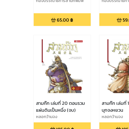
กองบรรณาธิการสำนักพิมพ์
กองบรรณาธิกา
ทองเกษม
เกษม
65.00
฿
59
สามก๊ก เล่มที่ 20 ตอนรวม
สามก๊ก เล่มที
แผ่นดินเป็นหนึ่ง (จบ)
บุกจงหยวน
หลอกว้านจง
หลอกว้านจง