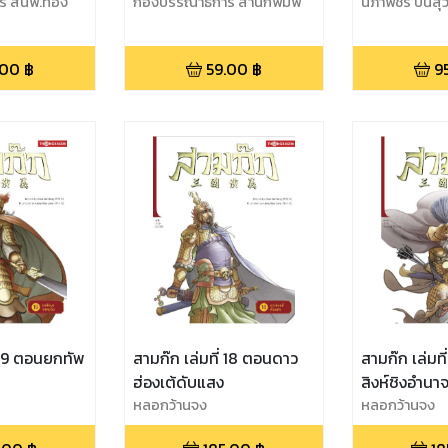
ร สนพ.ทอง
กองบรรณาธิการ สำนักพิมพ์
นิภาพัชร์ ปิ่น
ทองเกษม
.00
฿
59.00
฿
9
่ 19 ตอนยกทัพ
สามก๊ก เล่มที่ 18 ตอนดาว
สามก๊ก เล่มท
ฮ่องเต้ดับแสง
สิงห์ชิงอำนา
หลอกว้านจง
หลอกว้านจง