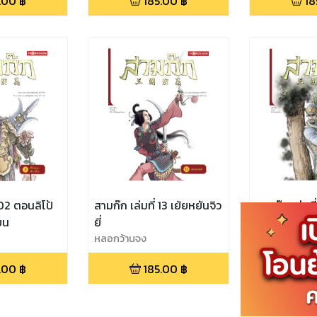
.00
฿
185.00
฿
18
 02 ตอนลิโป้
สามก๊ก เล่มที่ 13 เย้ยหยันจิว
สามก๊ก เล่มที
ยน
ยี่
พยัคฆ์ร้าย
หลอกว้านจง
หลอกว้านจง
.00
฿
185.00
฿
18