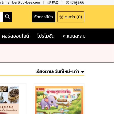
ort: member@ookbee.com
FAQ
เข้าสู่ระบบ
จัดการอีบุ๊ก
ตะกร้า
(
0
)
คอร์สออนไลน์
โปรโมชั่น
คะแนนสะสม
เรียงตาม:
วันที่ใหม่-เก่า