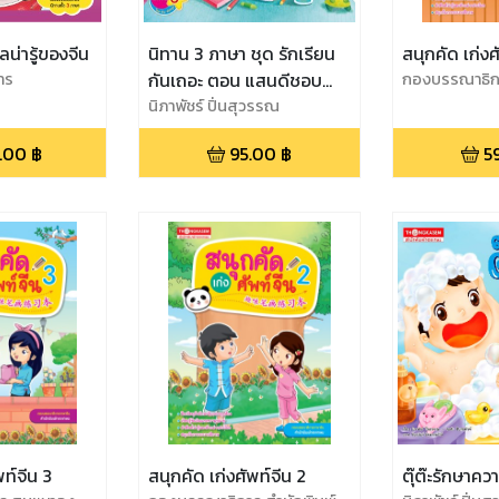
ลน่ารู้ของจีน
นิทาน 3 ภาษา ชุด รักเรียน
สนุกคัด เก่งศ
าร
กันเถอะ ตอน แสนดีชอบ
กองบรรณาธิก
เกษม
เรียนศิลปะ
นิภาพัชร์ ปิ่นสุวรรณ
.00
฿
95.00
฿
5
สนุกคัด เก่งศัพท์จีน 3
สนุกคัด เก่งศัพท์จีน 2
ตุ๊ต๊ะรักษาค