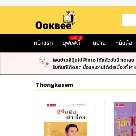
มาใหม่
หน้าแรก
บุฟเฟต์
นิยาย
หนังสือ
โอนย้ายอีบุ๊กไป Pinto ได้แล้ววันนี้ กดเลย
รับทันทีโค้ดลด ซื้อและอ่านได้ต่อเนื่องที่ Pi
Thongkasem