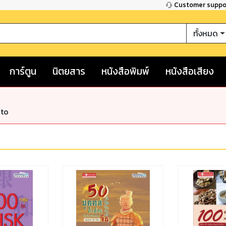
Customer supp
ทั้งหมด
การ์ตูน
นิตยสาร
หนังสือพิมพ์
หนังสือเสียง
nto