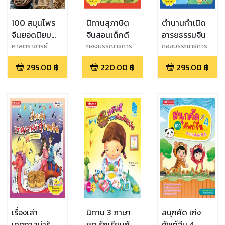
100 สมุนไพร
นิทานสุภาษิต
ตำนานกำเนิด
จีนยอดนิยม
จีนสอนเด็กดี
อารยธรรมจีน
พร้อม 31 ตำรับ
ศาสตราจารย์
กองบรรณาธิการ
กองบรรณาธิการ
คลินิก แพทย์จีน
ยาจีนประจำบ้าน
295.00
฿
220.00
฿
295.00
฿
นพ.ภาสกิจ วัณนา
วิบูล
เรื่องเล่า
นิทาน 3 ภาษา
สนุกคัด เก่ง
เทศกาลน่ารู้
ชุด รักเรียนกัน
ศัพท์จีน 4