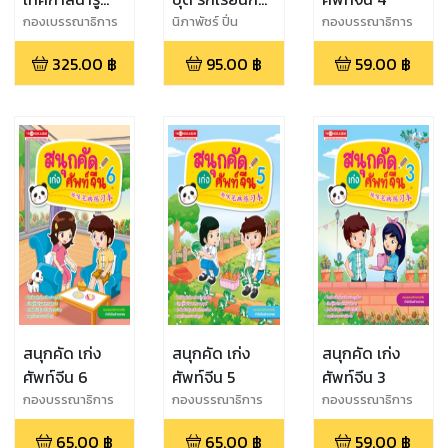
ของจีน
เถอะ ตอน แสน
กองเบรรณาธิการ
นิภาพัชร์ ปิ่น
กองบรรณาธิการ
สุวรรณ
สนพ.ทองเกษม
ดีชอบเรียน
325.00
฿
95.00
฿
59.00
฿
ศิลปะ
สนุกคัด เก่ง
สนุกคัด เก่ง
สนุกคัด เก่ง
ศัพท์จีน 6
ศัพท์จีน 5
ศัพท์จีน 3
กองบรรณาธิการ
กองบรรณาธิการ
กองบรรณาธิการ
สำนักพิมพ์ทอง
สำนักพิมพ์ทอง
สนพ.ทองเกษม
65.00
฿
65.00
฿
59.00
฿
เกษม
เกษม