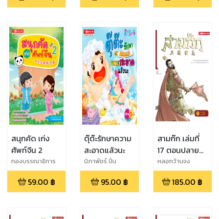
สนุกคัด เก่ง
ตุ๊ต๊ะรักษาความ
สามก๊ก เล่มที่
ศัพท์จีน 2
สะอาดแล้วนะ
17 ตอนปลาย
ทางของผู้กล้า
กองบรรณาธิการ
นิภาพัชร์ ปิ่น
หลอกว้านจง
สำนักพิมพ์ทอง
สุวรรณ
59.00
฿
95.00
฿
185.00
฿
เกษม