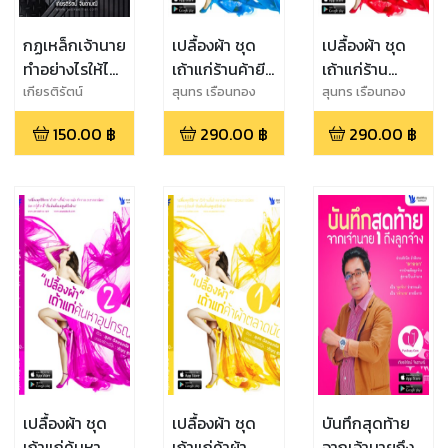
กฏเหล็กเจ้านาย
เปลื้องผ้า ชุด
เปลื้องผ้า ชุด
ทำอย่างไรให้ไป
เถ้าแก่ร้านค้ายีน
เถ้าแก่ร้าน
รอด
ส์
เสื้อผ้าแฟชั่น
เกียรติรัตน์
สุนทร เรือนทอง
สุนทร เรือนทอง
จินดามณี
จรัส
จรัส
150.00
฿
290.00
฿
290.00
฿
เปลื้องผ้า ชุด
เปลื้องผ้า ชุด
บันทึกสุดท้าย
เถ้าแก่ค้นหา
เถ้าแก่ค้าผ้า
จากเจ้านายถึง