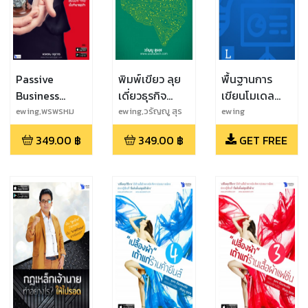
Passive
พิมพ์เขียว ลุย
พื้นฐานการ
Business
เดี่ยวธุรกิจ
เขียนโมเดล
บริษัทไม่จำกัด
ออนไลน์ : 10
ธุรกิจ -
ewing,พรพรหม
ewing,วรัญญู สุร
ewing
กฤดากร
เดช
เวลา
ขั้นตอนการ
Business
349.00
฿
349.00
฿
GET FREE
สร้างธุรกิจเงิน
Model Canvas
ล้านจากการ
ไม่มีเงินทุน