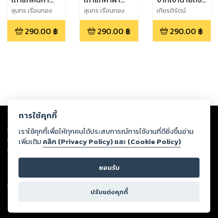
อุปกรณ์
ตลาดนัด
ลูกจ้าง
สุนทร เรือนทอง
สุนทร เรือนทอง
เกียรติรัตน์
จรัส
จรัส
จินดามณี
290.00
฿
290.00
฿
290.00
฿
Copyright ©
2026
Storylog Co., Ltd. - สตอรี่ล็อกขอสงวนสิทธิ์ไม่รับผิดชอบ
การใช้คุกกี้
ต่อผลงานหรือเนื้อหาใดที่อัปโหลดผ่านเว็บไซต์และปรากฏว่าละเมิดสิทธิใน
ทรัพย์สินทางปัญญาของบุคคลอื่นหรือขัดต่อกฎหมายและศีลธรรม ดังนั้น ผู้อ่าน
เราใช้คุกกี้เพื่อให้ทุกคนได้ประสบการณ์การใช้งานที่ดียิ่งขึ้นอ่าน
ทุกท่านโปรดใช้วิจารณญาณในการกลั่นกรองด้วยตนเอง และหากท่านพบว่าส่วน
เพิ่มเติม
คลิก (Privacy Policy) และ (Cookie Policy)
หนึ่งส่วนใดขัดต่อกฎหมายและศีลธรรม กรุณาแจ้งมายังบริษัท เพื่อทีมงานจะได้
ดำเนินการในทันที ทั้งนี้ ทางสตอรี่ล็อกขอสงวนลิขสิทธิ์ตามพระราชบัญญัติ
ยอมรับ
ลิขสิทธิ์ พ.ศ. 2537 (ฉบับล่าสุด)
For support: member@ookbee.com
ปรับแต่งคุกกี้
Version
1.3.17