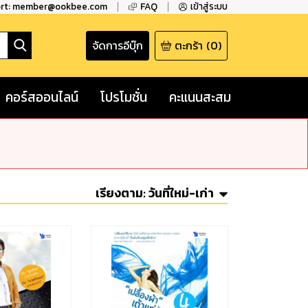
ort: member@ookbee.com
FAQ
เข้าสู่ระบบ
จัดการอีบุ๊ก
ตะกร้า
(
0
)
คอร์สออนไลน์
โปรโมชั่น
คะแนนสะสม
เรียงตาม:
วันที่ใหม่-เก่า