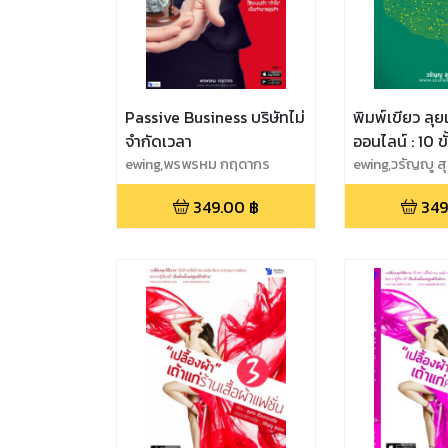
Passive Business บริษัทไม่
พิมพ์เขียว ลุยเ
จำกัดเวลา
ออนไลน์ : 10 
ewing,พรพรหม กฤดากร
สร้างธุรกิจเง
ewing,วรัญญู ส
ไม่มีเงินทุน
349.00
฿
349