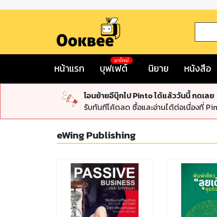
มาใหม่
หน้าแรก
บุฟเฟต์
นิยาย
หนังสือ
โอนย้ายอีบุ๊กไป Pinto ได้แล้ววันนี้ กดเลย
รับทันทีโค้ดลด ซื้อและอ่านได้ต่อเนื่องที่ Pi
eWing Publishing