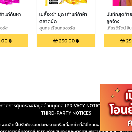
เถ้าแก่ค้นหา
เปลื้องผ้า ชุด เถ้าแก่ค้าผ้า
บันทึกสุดท้า
ตลาดนัด
ลูกจ้าง
จรัส
สุนทร เรือนทองจรัส
เกียรติรัตน์ จ
.00
฿
290.00
฿
29
ะกาศการคุ้มครองข้อมูลส่วนบุคคล (PRIVACY NOTICE)
|
ติดต่อ
THIRD-PARTY NOTICES
สงวนสิทธิ์ไม่รับผิดชอบต่อผลงานหรือเนื้อหาใดที่อัปโหลดผ่านเว็บไซต์และปร
ช้วิจารณญาณในการกลั่นกรองด้วยตนเอง และหากท่านพบว่าส่วนหนึ่งส่วนใดขัดต