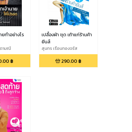
นายทำอย่างไร
เปลื้องผ้า ชุด เถ้าแก่ร้านค้า
ยีนส์
ินดามณี
สุนทร เรือนทองจรัส
0.00
฿
290.00
฿