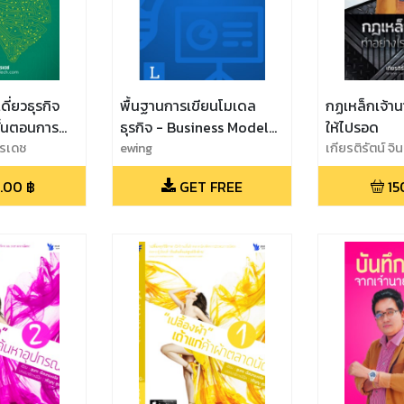
ดี่ยวธุรกิจ
พื้นฐานการเขียนโมเดล
กฏเหล็กเจ้า
ขั้นตอนการ
ธุรกิจ - Business Model
ให้ไปรอด
ินล้านจากการ
ุรเดช
Canvas
ewing
เกียรติรัตน์ จ
.00
฿
GET FREE
15