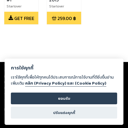
Starlover
Starlover
GET FREE
259.00
฿
Copyright ©
2026
Storylog Co., Ltd. - สตอรี่ล็อกขอสงวนสิทธิ์ไม่รับผิดชอบ
การใช้คุกกี้
ต่อผลงานหรือเนื้อหาใดที่อัปโหลดผ่านเว็บไซต์และปรากฏว่าละเมิดสิทธิใน
ทรัพย์สินทางปัญญาของบุคคลอื่นหรือขัดต่อกฎหมายและศีลธรรม ดังนั้น ผู้อ่าน
เราใช้คุกกี้เพื่อให้ทุกคนได้ประสบการณ์การใช้งานที่ดียิ่งขึ้นอ่าน
ทุกท่านโปรดใช้วิจารณญาณในการกลั่นกรองด้วยตนเอง และหากท่านพบว่าส่วน
เพิ่มเติม
คลิก (Privacy Policy) และ (Cookie Policy)
หนึ่งส่วนใดขัดต่อกฎหมายและศีลธรรม กรุณาแจ้งมายังบริษัท เพื่อทีมงานจะได้
ดำเนินการในทันที ทั้งนี้ ทางสตอรี่ล็อกขอสงวนลิขสิทธิ์ตามพระราชบัญญัติ
ยอมรับ
ลิขสิทธิ์ พ.ศ. 2537 (ฉบับล่าสุด)
For support: member@ookbee.com
ปรับแต่งคุกกี้
Version
1.3.17