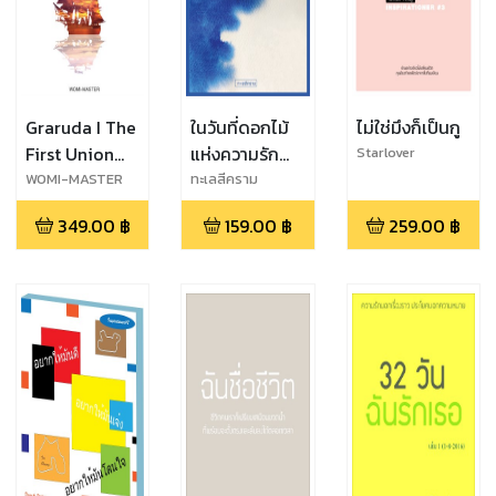
Graruda I The
ในวันที่ดอกไม้
ไม่ใช่มึงก็เป็นกู
First Union
แห่งความรัก
Starlover
พลพรรคโจร
โรยรา
WOMI-MASTER
ทะเลสีคราม
สลัดจอม
349.00
฿
159.00
฿
259.00
฿
อหังการ