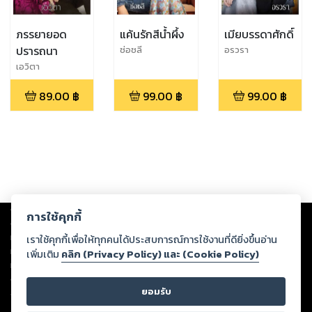
ภรรยายอด
แค้นรักสีน้ำผึ้ง
เมียบรรดาศักดิ์
ปรารถนา
ช่อชลี
อรวรา
เอวิตา
89.00
฿
99.00
฿
99.00
฿
Copyright ©
2026
Storylog Co., Ltd. - สตอรี่ล็อกขอสงวนสิทธิ์ไม่รับผิดชอบ
การใช้คุกกี้
ต่อผลงานหรือเนื้อหาใดที่อัปโหลดผ่านเว็บไซต์และปรากฏว่าละเมิดสิทธิใน
ทรัพย์สินทางปัญญาของบุคคลอื่นหรือขัดต่อกฎหมายและศีลธรรม ดังนั้น ผู้อ่าน
เราใช้คุกกี้เพื่อให้ทุกคนได้ประสบการณ์การใช้งานที่ดียิ่งขึ้นอ่าน
ทุกท่านโปรดใช้วิจารณญาณในการกลั่นกรองด้วยตนเอง และหากท่านพบว่าส่วน
เพิ่มเติม
คลิก (Privacy Policy) และ (Cookie Policy)
หนึ่งส่วนใดขัดต่อกฎหมายและศีลธรรม กรุณาแจ้งมายังบริษัท เพื่อทีมงานจะได้
ดำเนินการในทันที ทั้งนี้ ทางสตอรี่ล็อกขอสงวนลิขสิทธิ์ตามพระราชบัญญัติ
ยอมรับ
ลิขสิทธิ์ พ.ศ. 2537 (ฉบับล่าสุด)