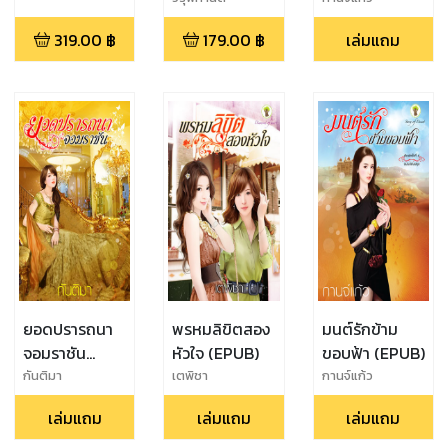
319.00
฿
179.00
฿
เล่มแถม
ยอดปรารถนา
พรหมลิขิตสอง
มนต์รักข้าม
จอมราชัน
หัวใจ (EPUB)
ขอบฟ้า (EPUB)
(EPUB)
กันติมา
เตพิชา
กานจ์แก้ว
เล่มแถม
เล่มแถม
เล่มแถม