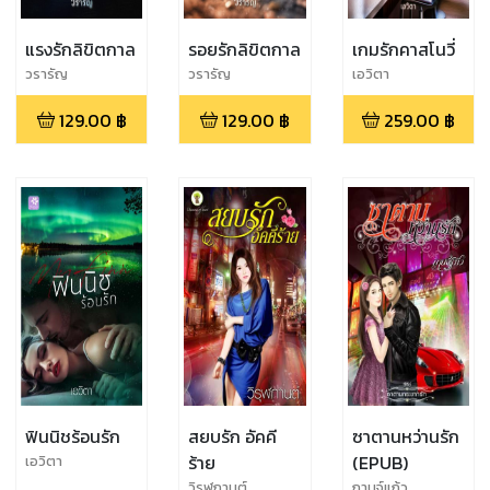
แรงรักลิขิตกาล
รอยรักลิขิตกาล
เกมรักคาสโนวี่
วรารัญ
วรารัญ
เอวิตา
129.00
฿
129.00
฿
259.00
฿
ฟินนิชร้อนรัก
สยบรัก อัคคี
ซาตานหว่านรัก
ร้าย
(EPUB)
เอวิตา
วิรุฬกานต์
กานจ์แก้ว