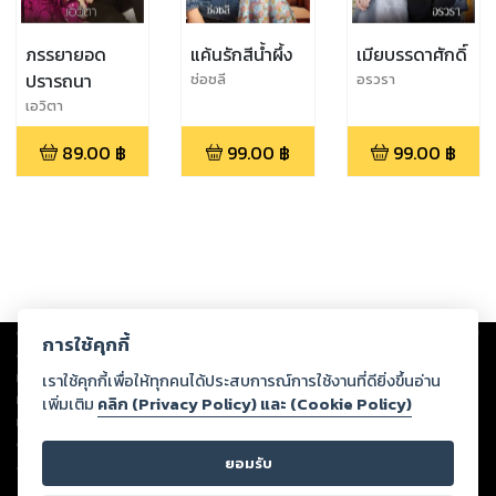
ภรรยายอด
แค้นรักสีน้ำผึ้ง
เมียบรรดาศักดิ์
ปรารถนา
ช่อชลี
อรวรา
เอวิตา
89.00
฿
99.00
฿
99.00
฿
Copyright ©
2026
Storylog Co., Ltd. - สตอรี่ล็อกขอสงวนสิทธิ์ไม่รับผิดชอบ
การใช้คุกกี้
ต่อผลงานหรือเนื้อหาใดที่อัปโหลดผ่านเว็บไซต์และปรากฏว่าละเมิดสิทธิใน
ทรัพย์สินทางปัญญาของบุคคลอื่นหรือขัดต่อกฎหมายและศีลธรรม ดังนั้น ผู้อ่าน
เราใช้คุกกี้เพื่อให้ทุกคนได้ประสบการณ์การใช้งานที่ดียิ่งขึ้นอ่าน
ทุกท่านโปรดใช้วิจารณญาณในการกลั่นกรองด้วยตนเอง และหากท่านพบว่าส่วน
เพิ่มเติม
คลิก (Privacy Policy) และ (Cookie Policy)
หนึ่งส่วนใดขัดต่อกฎหมายและศีลธรรม กรุณาแจ้งมายังบริษัท เพื่อทีมงานจะได้
ดำเนินการในทันที ทั้งนี้ ทางสตอรี่ล็อกขอสงวนลิขสิทธิ์ตามพระราชบัญญัติ
ยอมรับ
ลิขสิทธิ์ พ.ศ. 2537 (ฉบับล่าสุด)