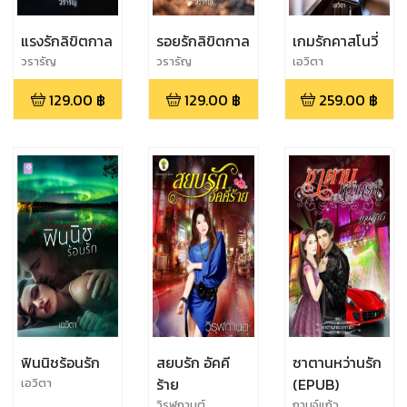
แรงรักลิขิตกาล
รอยรักลิขิตกาล
เกมรักคาสโนวี่
วรารัญ
วรารัญ
เอวิตา
129.00
฿
129.00
฿
259.00
฿
ฟินนิชร้อนรัก
สยบรัก อัคคี
ซาตานหว่านรัก
ร้าย
(EPUB)
เอวิตา
วิรุฬกานต์
กานจ์แก้ว