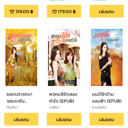
319.00
฿
179.00
฿
เล่มแถม
ยอดปรารถนา
พรหมลิขิตสอง
มนต์รักข้าม
จอมราชัน
หัวใจ (EPUB)
ขอบฟ้า (EPUB)
(EPUB)
กันติมา
เตพิชา
กานจ์แก้ว
เล่มแถม
เล่มแถม
เล่มแถม