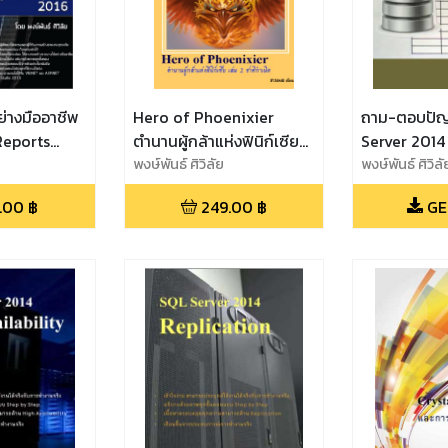
่างมืออาชีพ
Hero of Phoenixier
ถาม-ตอบปั
Reports
ตำนานผู้กล้าแห่งฟินิก์เซีย
Server 2014 
เล่ม 2 ชาติกำเนิด
พงษ์พันธ์ ศิวิลัย
พงษ์พันธ์ ศิวิลั
.00
฿
249.00
฿
GE