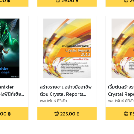
.00
฿
29.00
฿
2
nixier
สร้างรายงานอย่างมืออาชีพ
เริ่มต้นสร้า
่งฟินิก์เซีย
ด้วย Crystal Reports
Crystal Rep
ู้กล้า
2013
พงษ์พันธ์ ศิวิลัย
พงษ์พันธ์ ศิวิลั
.00
฿
225.00
฿
11