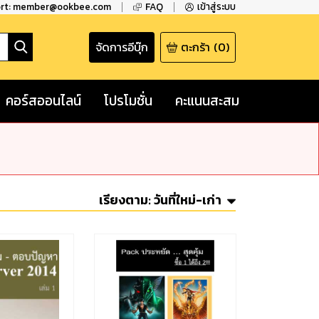
ort: member@ookbee.com
FAQ
เข้าสู่ระบบ
จัดการอีบุ๊ก
ตะกร้า
(
0
)
คอร์สออนไลน์
โปรโมชั่น
คะแนนสะสม
เรียงตาม:
วันที่ใหม่-เก่า