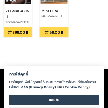
ZEGMAGAZINE
Mini Cute
H
Mini Cute No. 1
Meaw
ZEGMAGAZINE H
- 0006 AMMY
399.00
฿
69.00
฿
Copyright ©
2026
Storylog Co., Ltd. - สตอรี่ล็อกขอสงวนสิทธิ์ไม่รับผิดชอบ
การใช้คุกกี้
ต่อผลงานหรือเนื้อหาใดที่อัปโหลดผ่านเว็บไซต์และปรากฏว่าละเมิดสิทธิใน
ทรัพย์สินทางปัญญาของบุคคลอื่นหรือขัดต่อกฎหมายและศีลธรรม ดังนั้น ผู้อ่าน
เราใช้คุกกี้เพื่อให้ทุกคนได้ประสบการณ์การใช้งานที่ดียิ่งขึ้นอ่าน
ทุกท่านโปรดใช้วิจารณญาณในการกลั่นกรองด้วยตนเอง และหากท่านพบว่าส่วน
เพิ่มเติม
คลิก (Privacy Policy) และ (Cookie Policy)
หนึ่งส่วนใดขัดต่อกฎหมายและศีลธรรม กรุณาแจ้งมายังบริษัท เพื่อทีมงานจะได้
ดำเนินการในทันที ทั้งนี้ ทางสตอรี่ล็อกขอสงวนลิขสิทธิ์ตามพระราชบัญญัติ
ยอมรับ
ลิขสิทธิ์ พ.ศ. 2537 (ฉบับล่าสุด)