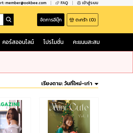
ort: member@ookbee.com
FAQ
เข้าสู่ระบบ
จัดการอีบุ๊ก
ตะกร้า
(
0
)
คอร์สออนไลน์
โปรโมชั่น
คะแนนสะสม
เรียงตาม:
วันที่ใหม่-เก่า