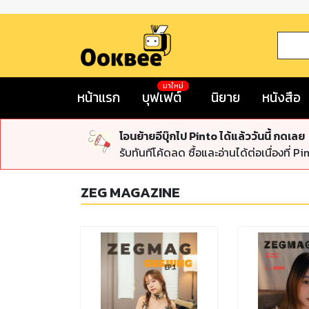
มาใหม่
หน้าแรก
บุฟเฟต์
นิยาย
หนังสือ
โอนย้ายอีบุ๊กไป Pinto ได้แล้ววันนี้ กดเลย
รับทันทีโค้ดลด ซื้อและอ่านได้ต่อเนื่องที่ Pi
ZEG MAGAZINE