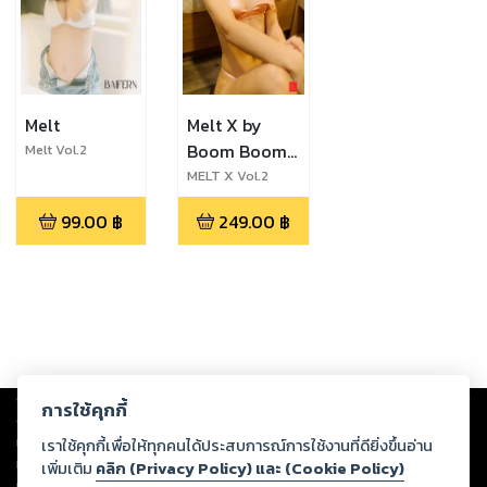
Melt
Melt X by
Boom Boom
Melt Vol.2
ฺBaifern
magazine
MELT X Vol.2
Aom
99.00
฿
249.00
฿
Copyright ©
2026
Storylog Co., Ltd. - สตอรี่ล็อกขอสงวนสิทธิ์ไม่รับผิดชอบ
การใช้คุกกี้
ต่อผลงานหรือเนื้อหาใดที่อัปโหลดผ่านเว็บไซต์และปรากฏว่าละเมิดสิทธิใน
ทรัพย์สินทางปัญญาของบุคคลอื่นหรือขัดต่อกฎหมายและศีลธรรม ดังนั้น ผู้อ่าน
เราใช้คุกกี้เพื่อให้ทุกคนได้ประสบการณ์การใช้งานที่ดียิ่งขึ้นอ่าน
ทุกท่านโปรดใช้วิจารณญาณในการกลั่นกรองด้วยตนเอง และหากท่านพบว่าส่วน
เพิ่มเติม
คลิก (Privacy Policy) และ (Cookie Policy)
หนึ่งส่วนใดขัดต่อกฎหมายและศีลธรรม กรุณาแจ้งมายังบริษัท เพื่อทีมงานจะได้