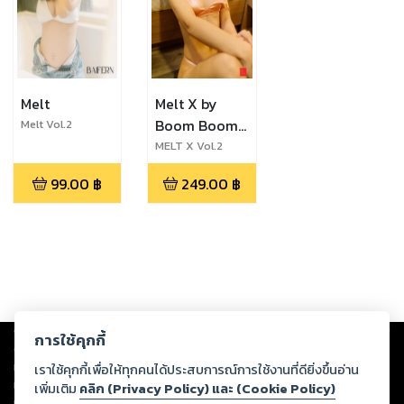
Melt
Melt X by
Boom Boom
Melt Vol.2
ฺBaifern
magazine
MELT X Vol.2
Aom
99.00
฿
249.00
฿
Copyright ©
2026
Storylog Co., Ltd. - สตอรี่ล็อกขอสงวนสิทธิ์ไม่รับผิดชอบ
การใช้คุกกี้
ต่อผลงานหรือเนื้อหาใดที่อัปโหลดผ่านเว็บไซต์และปรากฏว่าละเมิดสิทธิใน
ทรัพย์สินทางปัญญาของบุคคลอื่นหรือขัดต่อกฎหมายและศีลธรรม ดังนั้น ผู้อ่าน
เราใช้คุกกี้เพื่อให้ทุกคนได้ประสบการณ์การใช้งานที่ดียิ่งขึ้นอ่าน
ทุกท่านโปรดใช้วิจารณญาณในการกลั่นกรองด้วยตนเอง และหากท่านพบว่าส่วน
เพิ่มเติม
คลิก (Privacy Policy) และ (Cookie Policy)
หนึ่งส่วนใดขัดต่อกฎหมายและศีลธรรม กรุณาแจ้งมายังบริษัท เพื่อทีมงานจะได้