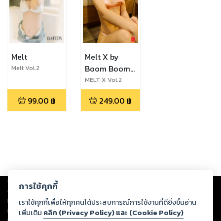
Melt
Melt X by
Boom Boom
Melt Vol.2
ฺBaifern
magazine
MELT X Vol.2
Aom
99.00
฿
249.00
฿
Copyright ©
2026
Storylog Co., Ltd. - สตอรี่ล็อกขอสงวนสิทธิ์ไม่รับผิดชอบ
การใช้คุกกี้
ต่อผลงานหรือเนื้อหาใดที่อัปโหลดผ่านเว็บไซต์และปรากฏว่าละเมิดสิทธิใน
ทรัพย์สินทางปัญญาของบุคคลอื่นหรือขัดต่อกฎหมายและศีลธรรม ดังนั้น ผู้อ่าน
เราใช้คุกกี้เพื่อให้ทุกคนได้ประสบการณ์การใช้งานที่ดียิ่งขึ้นอ่าน
ทุกท่านโปรดใช้วิจารณญาณในการกลั่นกรองด้วยตนเอง และหากท่านพบว่าส่วน
เพิ่มเติม
คลิก (Privacy Policy) และ (Cookie Policy)
หนึ่งส่วนใดขัดต่อกฎหมายและศีลธรรม กรุณาแจ้งมายังบริษัท เพื่อทีมงานจะได้