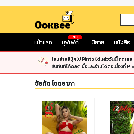
มาใหม่
หน้าแรก
บุฟเฟต์
นิยาย
หนังสือ
โอนย้ายอีบุ๊กไป Pinto ได้แล้ววันนี้ กดเลย
รับทันทีโค้ดลด ซื้อและอ่านได้ต่อเนื่องที่ Pi
ชัยทัต โชตยาภา