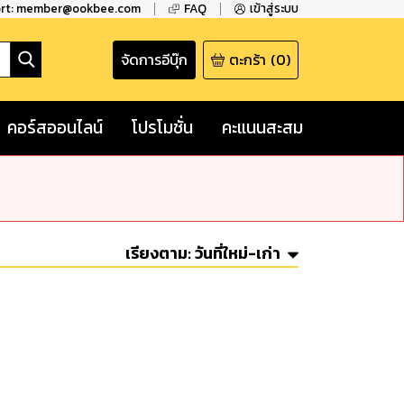
ort: member@ookbee.com
FAQ
เข้าสู่ระบบ
จัดการอีบุ๊ก
ตะกร้า
(
0
)
คอร์สออนไลน์
โปรโมชั่น
คะแนนสะสม
เรียงตาม:
วันที่ใหม่-เก่า