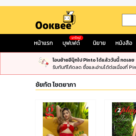
มาใหม่
หน้าแรก
บุฟเฟต์
นิยาย
หนังสือ
โอนย้ายอีบุ๊กไป Pinto ได้แล้ววันนี้ กดเลย
รับทันทีโค้ดลด ซื้อและอ่านได้ต่อเนื่องที่ Pi
ชัยทัต โชตยาภา