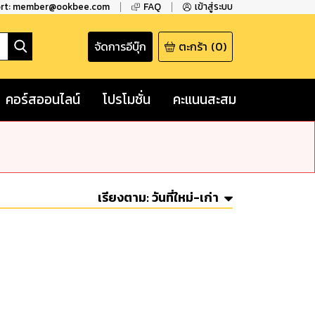
ort: member@ookbee.com
FAQ
เข้าสู่ระบบ
จัดการอีบุ๊ก
ตะกร้า
(
0
)
คอร์สออนไลน์
โปรโมชั่น
คะแนนสะสม
เรียงตาม:
วันที่ใหม่-เก่า