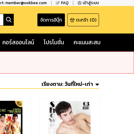
ort: member@ookbee.com
FAQ
เข้าสู่ระบบ
จัดการอีบุ๊ก
ตะกร้า
(
0
)
คอร์สออนไลน์
โปรโมชั่น
คะแนนสะสม
เรียงตาม:
วันที่ใหม่-เก่า