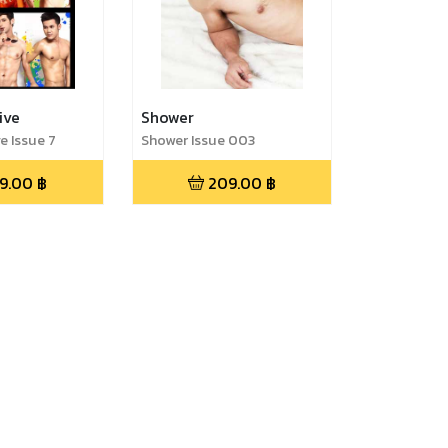
ive
Shower
e Issue 7
Shower Issue 003
9.00
฿
209.00
฿