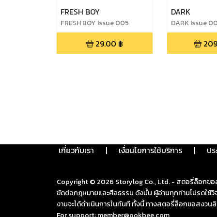
FRESH BOY
DARK
FRESH BOY Issue 005
DARK Issue 0
29.00
฿
209
เกี่ยวกับเรา
|
เงื่อนไขการใช้บริการ
|
ปร
Copyright ©
2026
Storylog Co., Ltd. - สตอรี่ล็อกขอ
ขัดต่อกฎหมายและศีลธรรม ดังนั้น ผู้อ่านทุกท่านโปรดใ
งานจะได้ดำเนินการในทันที ทั้งนี้ ทางสตอรี่ล็อกขอสงวนลิ
For support: member@ookbee.com