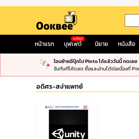
มาใหม่
หน้าแรก
บุฟเฟต์
นิยาย
หนังสือ
โอนย้ายอีบุ๊กไป Pinto ได้แล้ววันนี้ กดเลย
รับทันทีโค้ดลด ซื้อและอ่านได้ต่อเนื่องที่ Pi
อดิศร-สง่าแพทย์