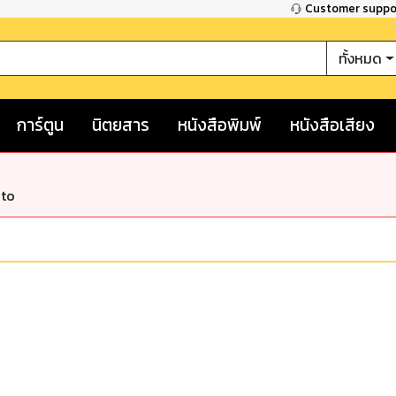
Customer supp
ทั้งหมด
การ์ตูน
นิตยสาร
หนังสือพิมพ์
หนังสือเสียง
nto