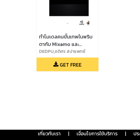
ทำโมเดลคนขั้นเทพในพริบ
ตากับ Mixamo และ
Unity3D
DEDPU,อดิศร สง่าแพทย์
GET FREE
เกี่ยวกับเรา
|
เงื่อนไขการใช้บริการ
|
ปร