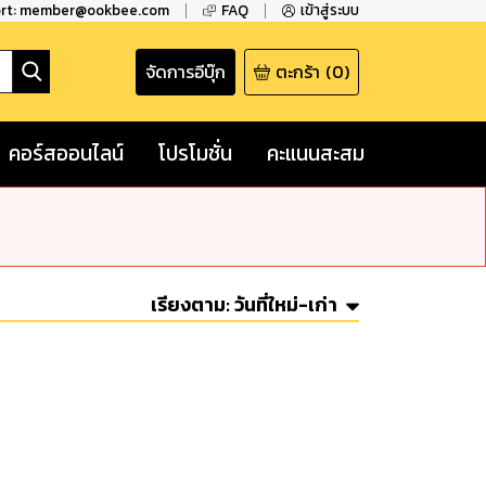
ort: member@ookbee.com
FAQ
เข้าสู่ระบบ
จัดการอีบุ๊ก
ตะกร้า
(
0
)
คอร์สออนไลน์
โปรโมชั่น
คะแนนสะสม
เรียงตาม:
วันที่ใหม่-เก่า