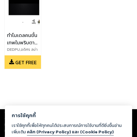
ทำโมเดลคนขั้น
เทพในพริบตา
กับ Mixamo
DEDPU,อดิศร สง่า
แพทย์
และ Unity3D
GET FREE
Copyright ©
2026
Storylog Co., Ltd. - สตอรี่ล็อกขอสงวนสิทธิ์ไม่รับผิดชอบ
การใช้คุกกี้
ต่อผลงานหรือเนื้อหาใดที่อัปโหลดผ่านเว็บไซต์และปรากฏว่าละเมิดสิทธิใน
ทรัพย์สินทางปัญญาของบุคคลอื่นหรือขัดต่อกฎหมายและศีลธรรม ดังนั้น ผู้อ่าน
เราใช้คุกกี้เพื่อให้ทุกคนได้ประสบการณ์การใช้งานที่ดียิ่งขึ้นอ่าน
ทุกท่านโปรดใช้วิจารณญาณในการกลั่นกรองด้วยตนเอง และหากท่านพบว่าส่วน
เพิ่มเติม
คลิก (Privacy Policy) และ (Cookie Policy)
หนึ่งส่วนใดขัดต่อกฎหมายและศีลธรรม กรุณาแจ้งมายังบริษัท เพื่อทีมงานจะได้