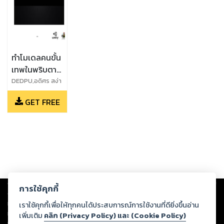
ทำโมเดลคนขั้น
เทพในพริบตา
กับ Mixamo
DEDPU,อดิศร สง่า
แพทย์
และ Unity3D
GET FREE
Copyright ©
2026
Storylog Co., Ltd. - สตอรี่ล็อกขอสงวนสิทธิ์ไม่รับผิดชอบ
การใช้คุกกี้
ต่อผลงานหรือเนื้อหาใดที่อัปโหลดผ่านเว็บไซต์และปรากฏว่าละเมิดสิทธิใน
ทรัพย์สินทางปัญญาของบุคคลอื่นหรือขัดต่อกฎหมายและศีลธรรม ดังนั้น ผู้อ่าน
เราใช้คุกกี้เพื่อให้ทุกคนได้ประสบการณ์การใช้งานที่ดียิ่งขึ้นอ่าน
ทุกท่านโปรดใช้วิจารณญาณในการกลั่นกรองด้วยตนเอง และหากท่านพบว่าส่วน
เพิ่มเติม
คลิก (Privacy Policy) และ (Cookie Policy)
หนึ่งส่วนใดขัดต่อกฎหมายและศีลธรรม กรุณาแจ้งมายังบริษัท เพื่อทีมงานจะได้