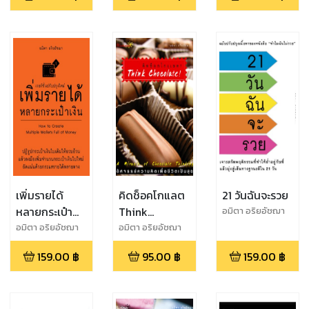
เพิ่มรายได้
คิดช็อคโกแลต
21 วันฉันจะรวย
หลายกระเป๋า
Think
อมิตา อริยอัชฌา
เงิน
chocolate
อมิตา อริยอัชฌา
อมิตา อริยอัชฌา
159.00
฿
95.00
฿
159.00
฿