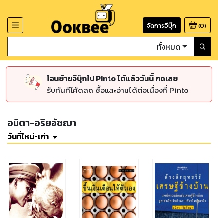
จัดการอีบุ๊ก
(
0
)
ทั้งหมด
โอนย้ายอีบุ๊กไป Pinto ได้แล้ววันนี้ กดเลย
รับทันทีโค้ดลด ซื้อและอ่านได้ต่อเนื่องที่ Pinto
อมิตา-อริยอัชฌา
วันที่ใหม่-เก่า