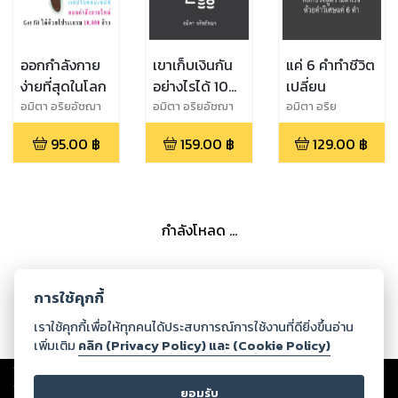
ออกกำลังกาย
เขาเก็บเงินกัน
แค่ 6 คำทำชีวิต
ง่ายที่สุดในโลก
อย่างไรได้ 10
เปลี่ยน
ล้าน
อมิตา อริยอัชฌา
อมิตา อริยอัชฌา
อมิตา อริย
อัชฌา,ปกป้อง ปีติ
95.00
฿
159.00
฿
129.00
฿
ภาคิน
กำลังโหลด ...
การใช้คุกกี้
เราใช้คุกกี้เพื่อให้ทุกคนได้ประสบการณ์การใช้งานที่ดียิ่งขึ้นอ่าน
เพิ่มเติม
คลิก (Privacy Policy) และ (Cookie Policy)
Copyright ©
2026
Storylog Co., Ltd. - สตอรี่ล็อกขอสงวนสิทธิ์ไม่รับผิดชอบ
ต่อผลงานหรือเนื้อหาใดที่อัปโหลดผ่านเว็บไซต์และปรากฏว่าละเมิดสิทธิใน
ยอมรับ