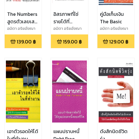
The Numbers
อิสรภาพที่ใช่
คู่มือเก็บเงิน
สูตรตัวเลขเสก
รายได้ที่
The Basic
ความรวย
ปรารถนา
อมิตา อริยอัชฌา
อมิตา อริยอัชฌา
อมิตา อริยอัชฌา
139.00
฿
159.00
฿
129.00
฿
เอาตัวรอดให้ได้
แผนปราบหนี้
ดังสักนิดชีวิต
ในที่ทำงาน
Debt Free
รุ่ง