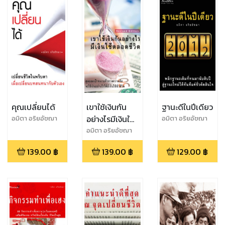
คุณเปลี่ยนได้
เขาใช้เงินกัน
ฐานะดีในปีเดียว
อย่างไรมีเงินใช้
อมิตา อริยอัชฌา
อมิตา อริยอัชฌา
ตลอดชีวิต
อมิตา อริยอัชฌา
139.00
฿
139.00
฿
129.00
฿