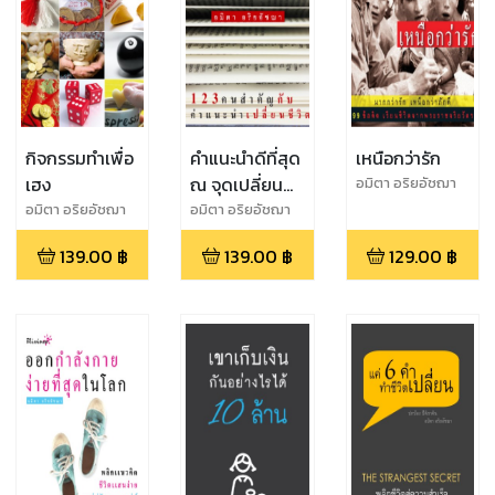
กิจกรรมทำเพื่อ
คำแนะนำดีที่สุด
เหนือกว่ารัก
เฮง
ณ จุดเปลี่ยน
อมิตา อริยอัชฌา
ชีวิต
อมิตา อริยอัชฌา
อมิตา อริยอัชฌา
139.00
฿
139.00
฿
129.00
฿