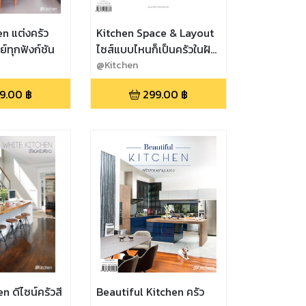
n แต่งครัว
Kitchen Space & Layout
์ทุกฟังก์ชัน
ไซส์แบบไหนก็เป็นครัวในฝัน
ได้
@Kitchen
9.00
฿
299.00
฿
n ดีไซน์ครัวสี
Beautiful Kitchen ครัว