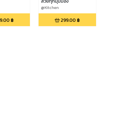
สวยทุกมุมมอง
@Kitchen
9.00
฿
299.00
฿