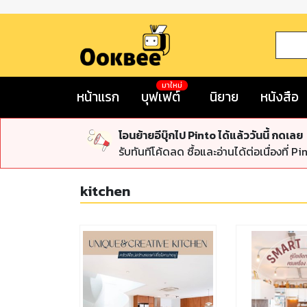
มาใหม่
หน้าแรก
บุฟเฟต์
นิยาย
หนังสือ
โอนย้ายอีบุ๊กไป Pinto ได้แล้ววันนี้ กดเลย
รับทันทีโค้ดลด ซื้อและอ่านได้ต่อเนื่องที่ Pi
kitchen