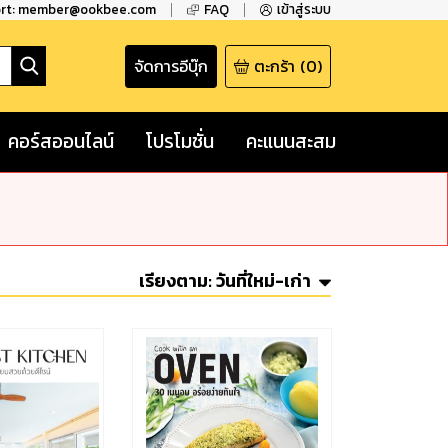
ort: member@ookbee.com
FAQ
เข้าสู่ระบบ
จัดการอีบุ๊ก
ตะกร้า
(
0
)
คอร์สออนไลน์
โปรโมชั่น
คะแนนสะสม
เรียงตาม:
วันที่ใหม่-เก่า