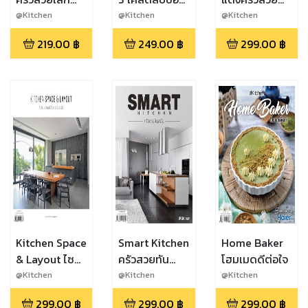
กะทัดรัด
คนรักเบเกอรี่ 3
ตอบโจทย์ทุก
@Kitchen
@Kitchen
@Kitchen
ฟังก์ชัน
219.00
฿
249.00
฿
299.00
฿
Kitchen Space
Smart Kitchen
Home Baker
& Layout ไซส์
ครัวสวยทัน
โฮมเมดดีต่อใจ
แบบไหนก็เป็น
สมัย
@Kitchen
@Kitchen
@Kitchen
ครัวในฝันได้
299.00
฿
299.00
฿
299.00
฿