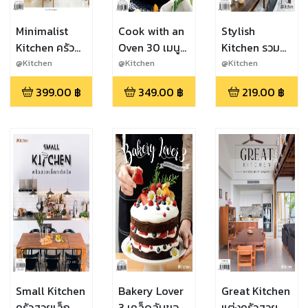
Minimalist
Cook with an
Stylish
Kitchen ครัวมิ
Oven 30 เมนู
Kitchen รวม
นิมอล เรียบ
อบ อร่อยง่าย
ดีไซน์ครัวสวย
@Kitchen
@Kitchen
@Kitchen
สวยด้วยดีไซน์
ทันใจ
หลากสไตล์
399.00
฿
349.00
฿
219.00
฿
Small Kitchen
Bakery Lover
Great Kitchen
ครัวสวยเล็ก
3 เคล็ดลับของ
แต่งครัวสวย