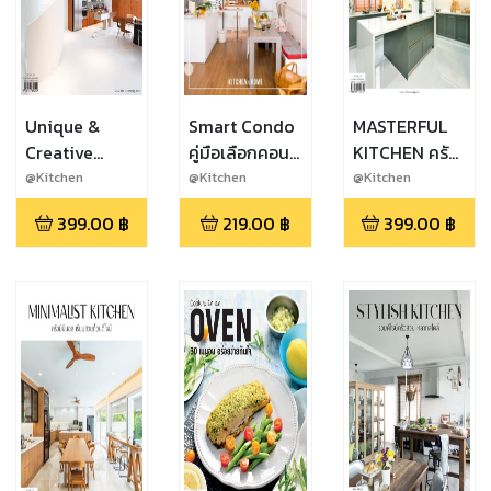
Unique &
Smart Condo
MASTERFUL
Creative
คู่มือเลือกคอน
KITCHEN ครัว
Kitchen ครัว
โด ครบเครื่อง
ครบเครื่อง ตอบ
@Kitchen
@Kitchen
@Kitchen
ดีไซน์
อยู่สบาย
ทุกโจทย์ทุก
399.00
฿
219.00
฿
399.00
฿
สร้างสรรค์เพื่อ
ฟังก์ชัน
โลกน่าอยู่