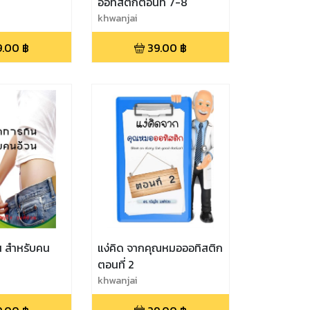
ออทิสติกตอนที่ 7-8
khwanjai
9.00
฿
39.00
฿
น สำหรับคน
แง่คิด จากคุณหมอออทิสติก
ตอนที่ 2
khwanjai