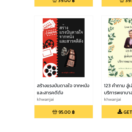
39.00
฿
39
สร้างแรงบันดาลใจ จากหนัง
123 คำถาม สู่
และสารคดีดัง
บริการพยาบาลเ
khwanjai
khwanjai
95.00
฿
GET