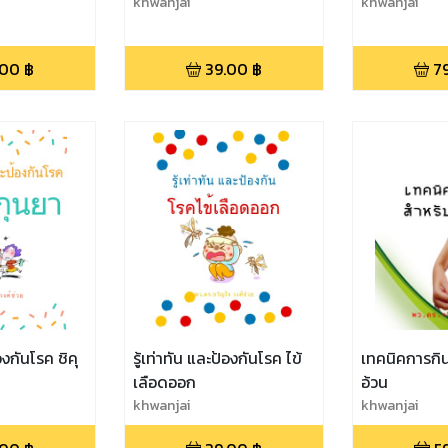
khwanjai
khwanjai
.00
฿
39.00
฿
7
้องกันโรค ชิคุ
รู้เท่าทัน และป้องกันโรค ไข้
เทคนิคการกิ
เลือดออก
อ้วน
khwanjai
khwanjai