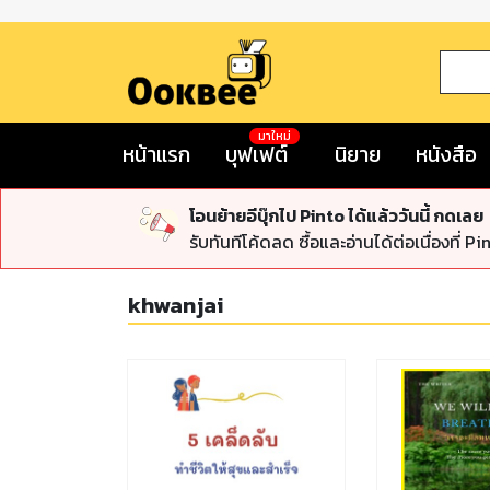
มาใหม่
หน้าแรก
บุฟเฟต์
นิยาย
หนังสือ
โอนย้ายอีบุ๊กไป Pinto ได้แล้ววันนี้ กดเลย
รับทันทีโค้ดลด ซื้อและอ่านได้ต่อเนื่องที่ Pi
khwanjai