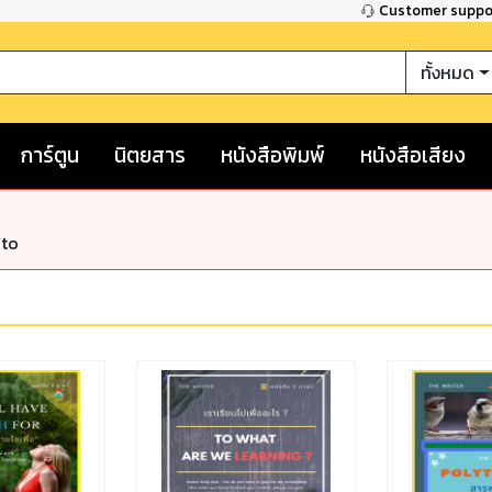
Customer supp
ทั้งหมด
การ์ตูน
นิตยสาร
หนังสือพิมพ์
หนังสือเสียง
nto