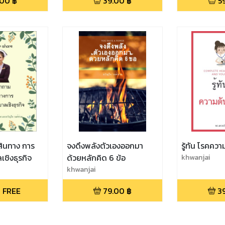
.00
฿
39.00
฿
5
เส้นทาง การ
จงดึงพลังตัวเองออกมา
รู้ทัน โรคควา
ชิงธุรกิจ
ด้วยหลักคิด 6 ข้อ
khwanjai
khwanjai
 FREE
79.00
฿
3