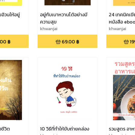
้วนให้อยู่
อยู่กับเบาหวานได้อย่างมี
24 เทคนิคเข
ความสุข
หนังสือ ebook
khwanjai
เท่า
khwanjai
.00
฿
69.00
฿
19
ชีวิต
10 วิธีที่ทำให้ขับถ่ายคล่อง
รวมสูตร อาห