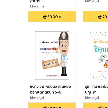
อาหาร
khwanjai
khwanjai
39.00
฿
79
แง่คิดจากหนังดัง คุณหมอ
รู้เท่าทัน และป
ออทิสติกตอนที่ 5-6
นกุนยา
khwanjai
khwanjai