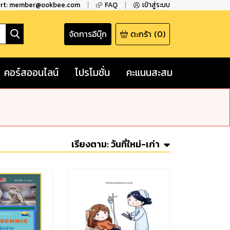
ort: member@ookbee.com
FAQ
เข้าสู่ระบบ
จัดการอีบุ๊ก
ตะกร้า
(
0
)
คอร์สออนไลน์
โปรโมชั่น
คะแนนสะสม
เรียงตาม:
วันที่ใหม่-เก่า