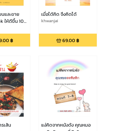
ียนและขาย
เมื่อได้คิด จึงคิดได้
 ให้ดีขึ้น 10
khwanjai
9.00
฿
69.00
฿
ารเส้น
แง่คิดจากหนังดัง คุณหมอ