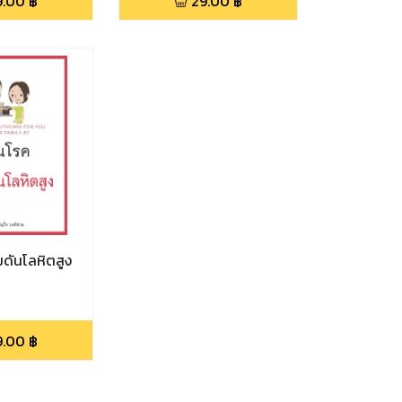
9.00
฿
29.00
฿
มดันโลหิตสูง
9.00
฿