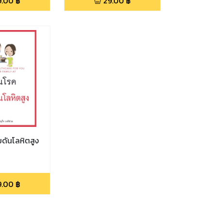
9.00
฿
29.00
฿
มดันโลหิตสูง
9.00
฿