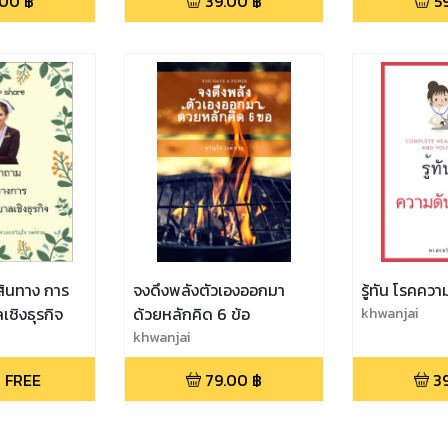
.00
฿
39.00
฿
5
เส้นทาง การ
จงดึงพลังตัวเองออกมา
รู้ทัน โรคควา
ชิงธุรกิจ
ด้วยหลักคิด 6 ข้อ
khwanjai
khwanjai
 FREE
79.00
฿
3