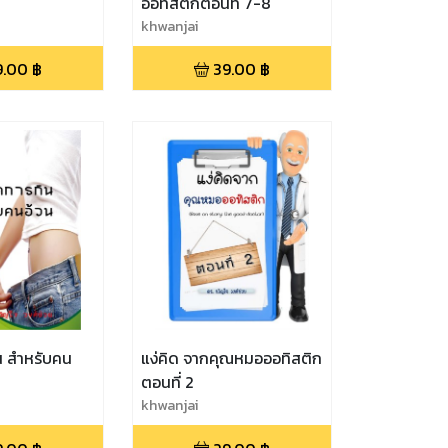
ออทิสติกตอนที่ 7-8
khwanjai
9.00
฿
39.00
฿
น สำหรับคน
แง่คิด จากคุณหมอออทิสติก
ตอนที่ 2
khwanjai