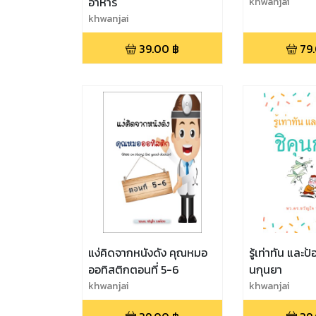
อาหาร
khwanjai
khwanjai
39.00
฿
79
แง่คิดจากหนังดัง คุณหมอ
รู้เท่าทัน และป
ออทิสติกตอนที่ 5-6
นกุนยา
khwanjai
khwanjai