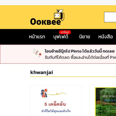
มาใหม่
หน้าแรก
บุฟเฟต์
นิยาย
หนังสือ
โอนย้ายอีบุ๊กไป Pinto ได้แล้ววันนี้ กดเลย
รับทันทีโค้ดลด ซื้อและอ่านได้ต่อเนื่องที่ Pi
khwanjai