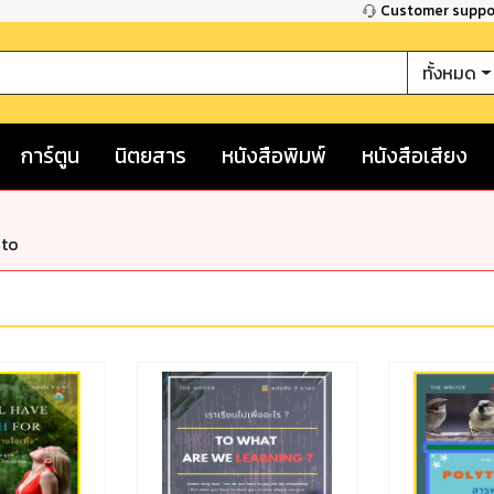
Customer supp
ทั้งหมด
การ์ตูน
นิตยสาร
หนังสือพิมพ์
หนังสือเสียง
nto