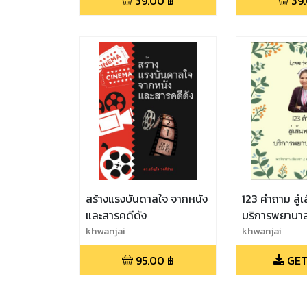
39.00
฿
39
สร้างแรงบันดาลใจ จากหนัง
123 คำถาม สู่
และสารคดีดัง
บริการพยาบาลเ
khwanjai
khwanjai
95.00
฿
GET