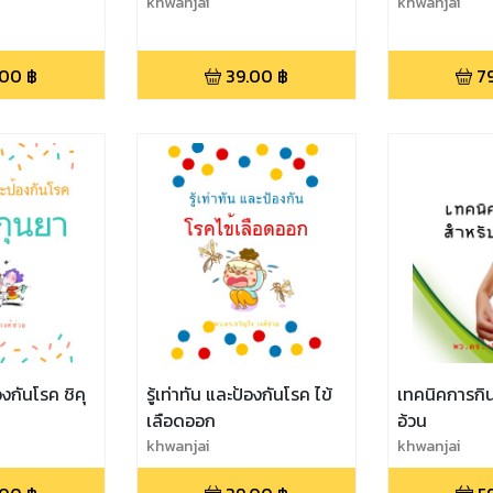
khwanjai
khwanjai
.00
฿
39.00
฿
7
้องกันโรค ชิคุ
รู้เท่าทัน และป้องกันโรค ไข้
เทคนิคการกิ
เลือดออก
อ้วน
khwanjai
khwanjai