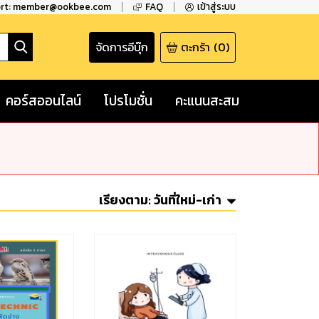
ort: member@ookbee.com
FAQ
เข้าสู่ระบบ
จัดการอีบุ๊ก
ตะกร้า
(
0
)
คอร์สออนไลน์
โปรโมชั่น
คะแนนสะสม
เรียงตาม:
วันที่ใหม่-เก่า