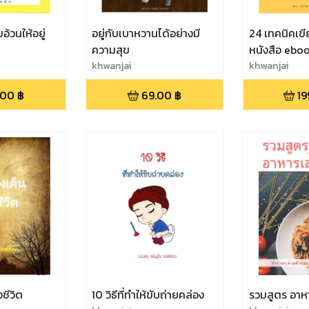
้วนให้อยู่
อยู่กับเบาหวานได้อย่างมี
24 เทคนิคเข
ความสุข
หนังสือ ebook
khwanjai
เท่า
khwanjai
.00
฿
69.00
฿
19
ชีวิต
10 วิธีที่ทำให้ขับถ่ายคล่อง
รวมสูตร อาห