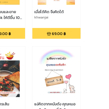
ียนและขาย
เมื่อได้คิด จึงคิดได้
 ให้ดีขึ้น 10
khwanjai
9.00
฿
69.00
฿
ารเส้น
แง่คิดจากหนังดัง คุณหมอ