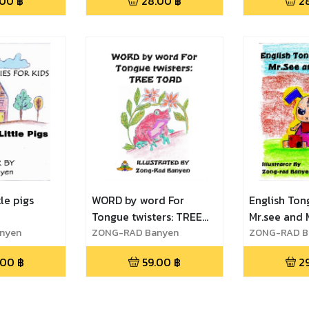
.00
฿
28.00
฿
2
tle pigs
WORD by word For
English Ton
Tongue twisters: TREE
Mr.see and 
nyen
TOAD
ZONG-RAD Banyen
ZONG-RAD B
.00
฿
59.00
฿
2