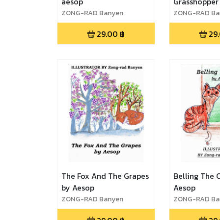
aesop
Grasshopper
ZONG-RAD Banyen
ZONG-RAD Ba
29.00
฿
29
The Fox And The Grapes
Belling The 
by Aesop
Aesop
ZONG-RAD Banyen
ZONG-RAD Ba