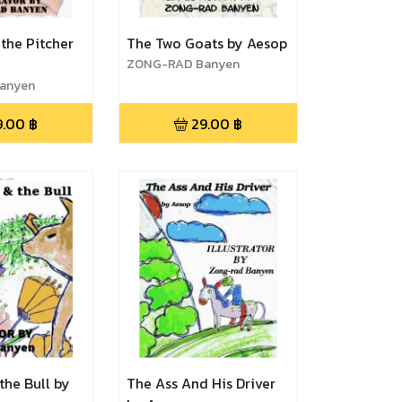
the Pitcher
The Two Goats by Aesop
ZONG-RAD Banyen
anyen
9.00
฿
29.00
฿
the Bull by
The Ass And His Driver