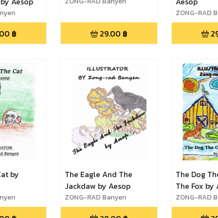
 by Aesop
ZONG-RAD Banyen
Aesop
nyen
ZONG-RAD B
.00
฿
29.00
฿
2
Cat by
The Eagle And The
The Dog Th
Jackdaw by Aesop
The Fox by
nyen
ZONG-RAD Banyen
ZONG-RAD B