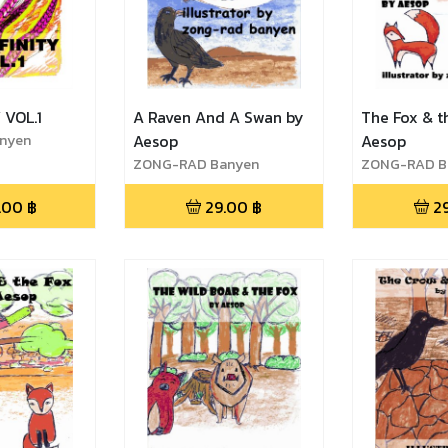
 VOL.1
A Raven And A Swan by
The Fox & t
nyen
Aesop
Aesop
ZONG-RAD Banyen
ZONG-RAD B
.00
฿
29.00
฿
2