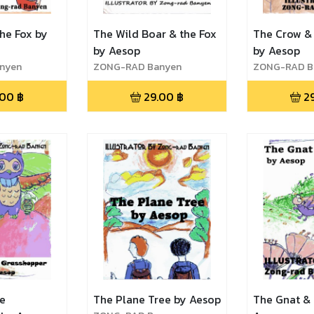
he Fox by
The Wild Boar & the Fox
The Crow & 
by Aesop
by Aesop
nyen
ZONG-RAD Banyen
ZONG-RAD B
.00
฿
29.00
฿
2
he
The Plane Tree by Aesop
The Gnat & 