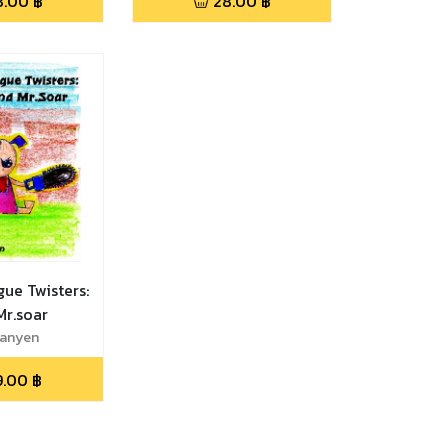
8.00
฿
28.00
฿
gue Twisters:
Mr.soar
anyen
9.00
฿