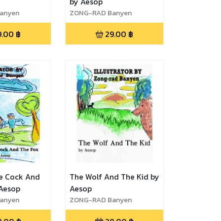
by Aesop
anyen
ZONG-RAD Banyen
9.00
฿
29.00
฿
e Cock And
The Wolf And The Kid by
 Aesop
Aesop
anyen
ZONG-RAD Banyen