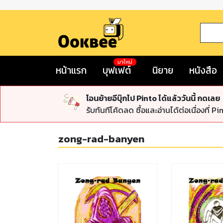
มาใหม่
หน้าแรก
บุฟเฟต์
นิยาย
หนังสือ
โอนย้ายอีบุ๊กไป Pinto ได้แล้ววันนี้ กดเลย
รับทันทีโค้ดลด ซื้อและอ่านได้ต่อเนื่องที่ Pi
zong-rad-banyen