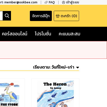
ort: member@ookbee.com
FAQ
เข้าสู่ระบบ
จัดการอีบุ๊ก
ตะกร้า
(
0
)
คอร์สออนไลน์
โปรโมชั่น
คะแนนสะสม
เรียงตาม:
วันที่ใหม่-เก่า