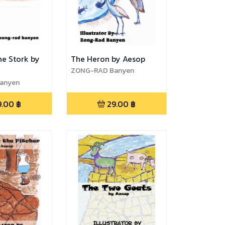
he Stork by
The Heron by Aesop
ZONG-RAD Banyen
anyen
9.00
฿
29.00
฿