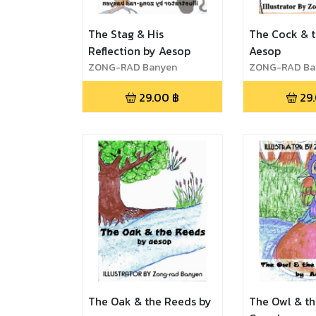
The Stag & His
The Cock & t
Reflection by Aesop
Aesop
ZONG-RAD Banyen
ZONG-RAD Ba
29.00
฿
29
The Oak & the Reeds by
The Owl & t