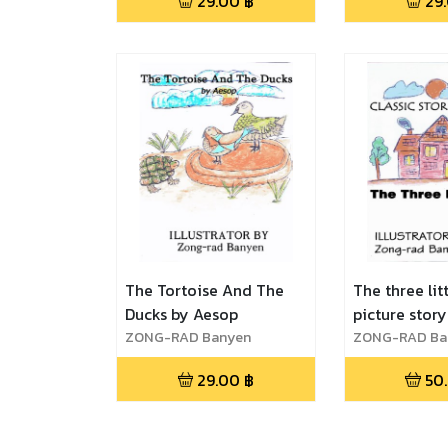
29.00
฿
29
The Tortoise And The
The three lit
Ducks by Aesop
picture story
ZONG-RAD Banyen
ZONG-RAD Ba
29.00
฿
50