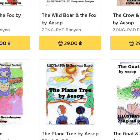
he Fox by
The Wild Boar & the Fox
The Crow & 
by Aesop
by Aesop
nyen
ZONG-RAD Banyen
ZONG-RAD B
.00
฿
29.00
฿
2
he
The Plane Tree by Aesop
The Gnat & 