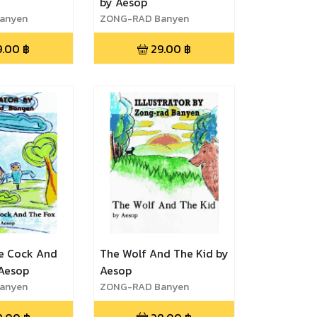
by Aesop
anyen
ZONG-RAD Banyen
9.00
฿
29.00
฿
e Cock And
The Wolf And The Kid by
 Aesop
Aesop
anyen
ZONG-RAD Banyen