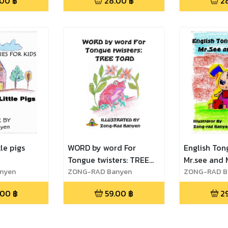
.00
฿
28.00
฿
2
tle pigs
WORD by word For
English Ton
Tongue twisters: TREE
Mr.see and 
nyen
TOAD
ZONG-RAD Banyen
ZONG-RAD B
.00
฿
59.00
฿
2