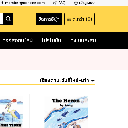
ort: member@ookbee.com
FAQ
เข้าสู่ระบบ
จัดการอีบุ๊ก
ตะกร้า
(
0
)
คอร์สออนไลน์
โปรโมชั่น
คะแนนสะสม
เรียงตาม:
วันที่ใหม่-เก่า