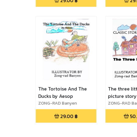
29.00
฿
29
The Tortoise And The
The three lit
Ducks by Aesop
picture story
ZONG-RAD Banyen
ZONG-RAD Ba
29.00
฿
50