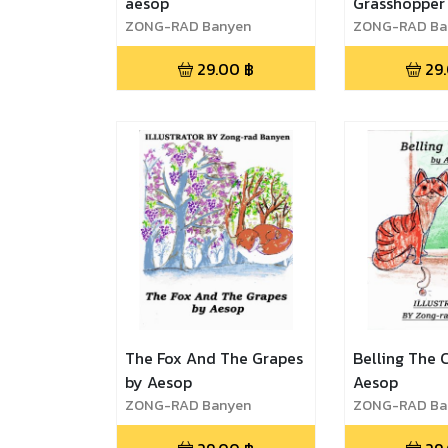
aesop
Grasshopper
ZONG-RAD Banyen
ZONG-RAD Ba
29.00
฿
29
The Fox And The Grapes
Belling The 
by Aesop
Aesop
ZONG-RAD Banyen
ZONG-RAD Ba