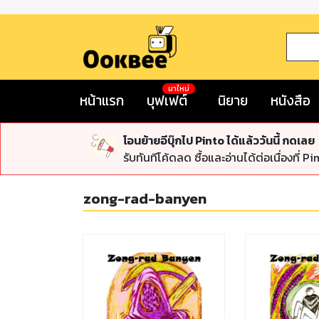
มาใหม่
หน้าแรก
บุฟเฟต์
นิยาย
หนังสือ
โอนย้ายอีบุ๊กไป Pinto ได้แล้ววันนี้ กดเลย
รับทันทีโค้ดลด ซื้อและอ่านได้ต่อเนื่องที่ Pi
zong-rad-banyen