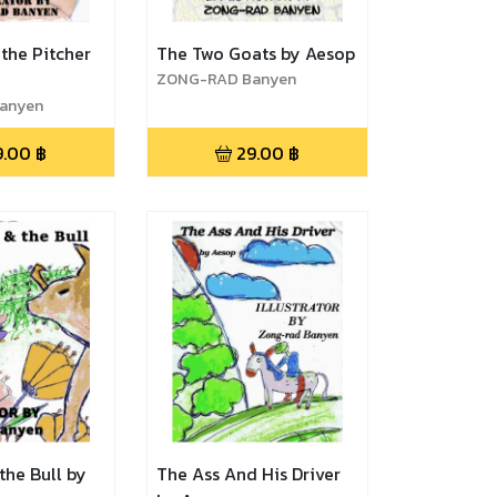
the Pitcher
The Two Goats by Aesop
ZONG-RAD Banyen
anyen
9.00
฿
29.00
฿
the Bull by
The Ass And His Driver