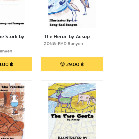
he Stork by
The Heron by Aesop
ZONG-RAD Banyen
anyen
9.00
฿
29.00
฿