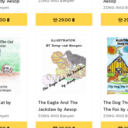
 by Aesop
ZONG-RAD Banyen
Aesop
nyen
ZONG-RAD B
.00
฿
29.00
฿
2
Cat by
The Eagle And The
The Dog Th
Jackdaw by Aesop
The Fox by
nyen
ZONG-RAD Banyen
ZONG-RAD B