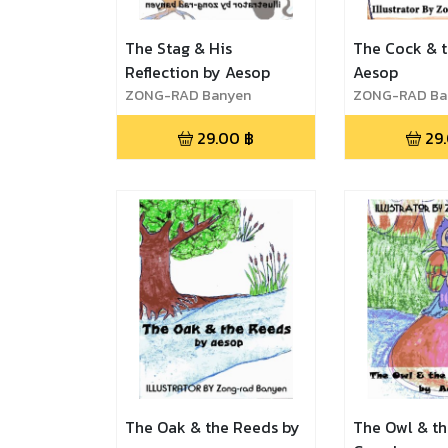
The Stag & His
The Cock & t
Reflection by Aesop
Aesop
ZONG-RAD Banyen
ZONG-RAD Ba
29.00
฿
29
The Oak & the Reeds by
The Owl & t