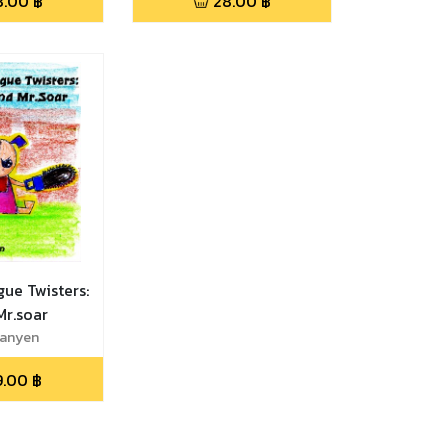
8.00
฿
28.00
฿
gue Twisters:
Mr.soar
anyen
9.00
฿