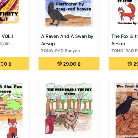
 VOL.1
A Raven And A Swan by
The Fox & t
nyen
Aesop
Aesop
ZONG-RAD Banyen
ZONG-RAD B
.00
฿
29.00
฿
2