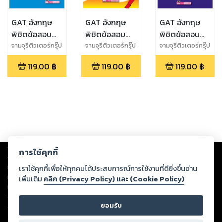
GAT อังกฤษ
GAT อังกฤษ
GAT อังกฤษ
พิชิตข้อสอบ
พิชิตข้อสอบ
พิชิตข้อสอบ
Vocab
Reading
Grammar
จามจุรีติวเตอร์กรุ๊ป
จามจุรีติวเตอร์กรุ๊ป
จามจุรีติวเตอร์กรุ๊ป
119.00
฿
119.00
฿
119.00
฿
Copyright ©
2026
Storylog Co., Ltd. - สตอรี่ล็อกขอสงวนสิทธิ์ไม่รับผิดชอบ
การใช้คุกกี้
ต่อผลงานหรือเนื้อหาใดที่อัปโหลดผ่านเว็บไซต์และปรากฏว่าละเมิดสิทธิใน
ทรัพย์สินทางปัญญาของบุคคลอื่นหรือขัดต่อกฎหมายและศีลธรรม ดังนั้น ผู้อ่าน
เราใช้คุกกี้เพื่อให้ทุกคนได้ประสบการณ์การใช้งานที่ดียิ่งขึ้นอ่าน
ทุกท่านโปรดใช้วิจารณญาณในการกลั่นกรองด้วยตนเอง และหากท่านพบว่าส่วน
เพิ่มเติม
คลิก (Privacy Policy) และ (Cookie Policy)
หนึ่งส่วนใดขัดต่อกฎหมายและศีลธรรม กรุณาแจ้งมายังบริษัท เพื่อทีมงานจะได้
ดำเนินการในทันที ทั้งนี้ ทางสตอรี่ล็อกขอสงวนลิขสิทธิ์ตามพระราชบัญญัติ
ยอมรับ
ลิขสิทธิ์ พ.ศ. 2537 (ฉบับล่าสุด)