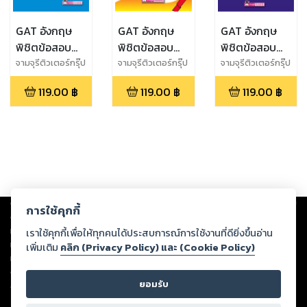
GAT อังกฤษ
GAT อังกฤษ
GAT อังกฤษ
พิชิตข้อสอบ
พิชิตข้อสอบ
พิชิตข้อสอบ
Vocab
Reading
Grammar
จามจุรีติวเตอร์กรุ๊ป
จามจุรีติวเตอร์กรุ๊ป
จามจุรีติวเตอร์กรุ๊ป
119.00
฿
119.00
฿
119.00
฿
Copyright ©
2026
Storylog Co., Ltd. - สตอรี่ล็อกขอสงวนสิทธิ์ไม่รับผิดชอบ
การใช้คุกกี้
ต่อผลงานหรือเนื้อหาใดที่อัปโหลดผ่านเว็บไซต์และปรากฏว่าละเมิดสิทธิใน
ทรัพย์สินทางปัญญาของบุคคลอื่นหรือขัดต่อกฎหมายและศีลธรรม ดังนั้น ผู้อ่าน
เราใช้คุกกี้เพื่อให้ทุกคนได้ประสบการณ์การใช้งานที่ดียิ่งขึ้นอ่าน
ทุกท่านโปรดใช้วิจารณญาณในการกลั่นกรองด้วยตนเอง และหากท่านพบว่าส่วน
เพิ่มเติม
คลิก (Privacy Policy) และ (Cookie Policy)
หนึ่งส่วนใดขัดต่อกฎหมายและศีลธรรม กรุณาแจ้งมายังบริษัท เพื่อทีมงานจะได้
ดำเนินการในทันที ทั้งนี้ ทางสตอรี่ล็อกขอสงวนลิขสิทธิ์ตามพระราชบัญญัติ
ยอมรับ
ลิขสิทธิ์ พ.ศ. 2537 (ฉบับล่าสุด)