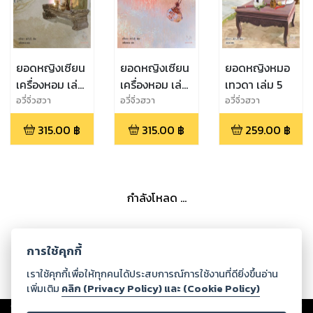
ยอดหญิงเซียน
ยอดหญิงเซียน
ยอดหญิงหมอ
เครื่องหอม เล่ม
เครื่องหอม เล่ม
เทวดา เล่ม 5
6
7 (เล่มจบ)
อวี่จิ่วฮวา
อวี่จิ่วฮวา
อวี่จิ่วฮวา
315.00
฿
315.00
฿
259.00
฿
กำลังโหลด ...
การใช้คุกกี้
เราใช้คุกกี้เพื่อให้ทุกคนได้ประสบการณ์การใช้งานที่ดียิ่งขึ้นอ่าน
เพิ่มเติม
คลิก (Privacy Policy) และ (Cookie Policy)
Copyright ©
2026
Storylog Co., Ltd. - สตอรี่ล็อกขอสงวนสิทธิ์ไม่รับผิดชอบ