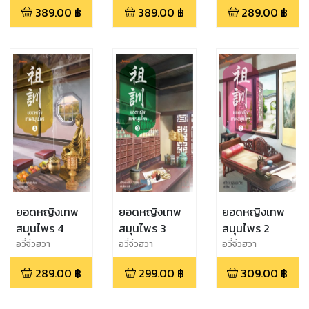
389.00
฿
389.00
฿
289.00
฿
ยอดหญิงเทพ
ยอดหญิงเทพ
ยอดหญิงเทพ
สมุนไพร 4
สมุนไพร 3
สมุนไพร 2
อวี่จิ่วฮวา
อวี่จิ่วฮวา
อวี่จิ่วฮวา
289.00
฿
299.00
฿
309.00
฿