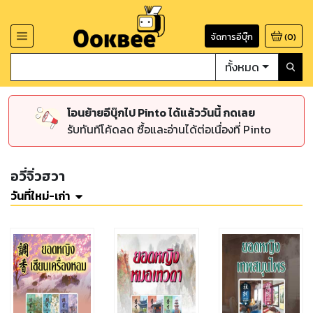
จัดการอีบุ๊ก
(
0
)
ทั้งหมด
โอนย้ายอีบุ๊กไป Pinto ได้แล้ววันนี้ กดเลย
รับทันทีโค้ดลด ซื้อและอ่านได้ต่อเนื่องที่ Pinto
อวี่จิ่วฮวา
วันที่ใหม่-เก่า