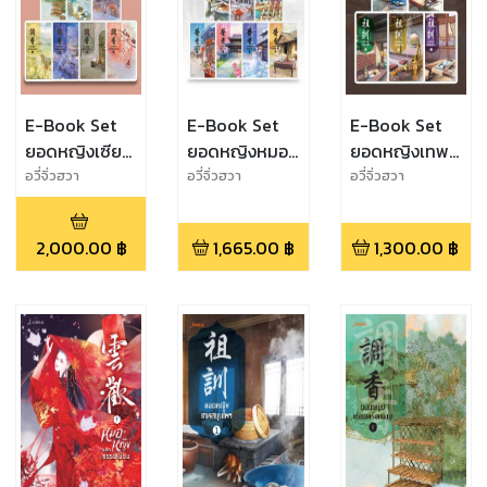
E-Book Set
E-Book Set
E-Book Set
ยอดหญิงเซียน
ยอดหญิงหมอ
ยอดหญิงเทพ
เครื่องหอม (7
เทวดา (7 เล่ม
สมุนไพร (5 เล่ม
อวี่จิ่วฮวา
อวี่จิ่วฮวา
อวี่จิ่วฮวา
เล่มจบ)
จบ)
จบ)
2,000.00
฿
1,665.00
฿
1,300.00
฿