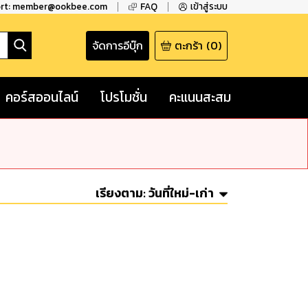
ort: member@ookbee.com
FAQ
เข้าสู่ระบบ
จัดการอีบุ๊ก
ตะกร้า
(
0
)
คอร์สออนไลน์
โปรโมชั่น
คะแนนสะสม
เรียงตาม:
วันที่ใหม่-เก่า