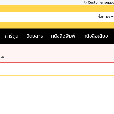
Customer supp
ทั้งหมด
การ์ตูน
นิตยสาร
หนังสือพิมพ์
หนังสือเสียง
nto