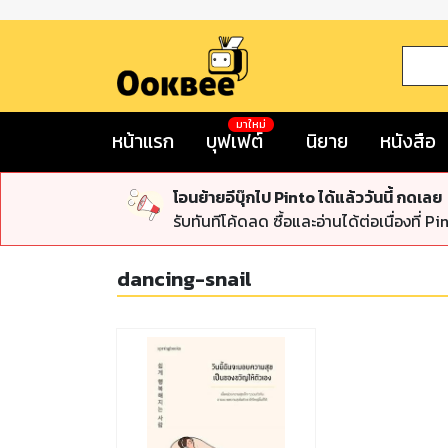
มาใหม่
หน้าแรก
บุฟเฟต์
นิยาย
หนังสือ
โอนย้ายอีบุ๊กไป Pinto ได้แล้ววันนี้ กดเลย
รับทันทีโค้ดลด ซื้อและอ่านได้ต่อเนื่องที่ Pi
dancing-snail