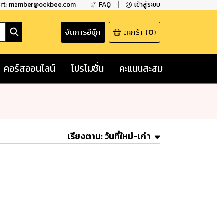
ort: member@ookbee.com
FAQ
เข้าสู่ระบบ
จัดการอีบุ๊ก
ตะกร้า
(
0
)
คอร์สออนไลน์
โปรโมชั่น
คะแนนสะสม
เรียงตาม:
วันที่ใหม่-เก่า