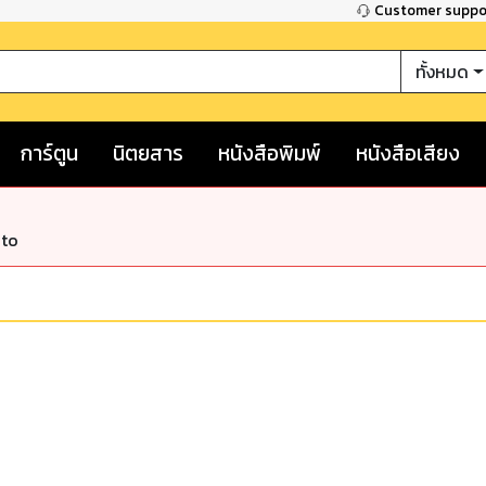
Customer supp
ทั้งหมด
การ์ตูน
นิตยสาร
หนังสือพิมพ์
หนังสือเสียง
nto