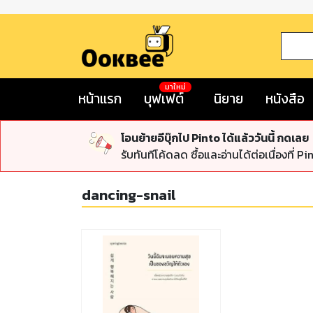
มาใหม่
หน้าแรก
บุฟเฟต์
นิยาย
หนังสือ
โอนย้ายอีบุ๊กไป Pinto ได้แล้ววันนี้ กดเลย
รับทันทีโค้ดลด ซื้อและอ่านได้ต่อเนื่องที่ Pi
dancing-snail