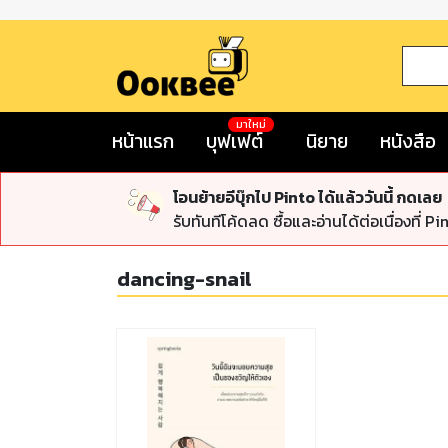
มาใหม่
หน้าแรก
บุฟเฟต์
นิยาย
หนังสือ
โอนย้ายอีบุ๊กไป Pinto ได้แล้ววันนี้ กดเลย
รับทันทีโค้ดลด ซื้อและอ่านได้ต่อเนื่องที่ Pi
dancing-snail