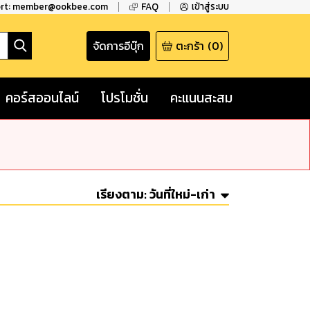
ort: member@ookbee.com
FAQ
เข้าสู่ระบบ
จัดการอีบุ๊ก
ตะกร้า
(
0
)
คอร์สออนไลน์
โปรโมชั่น
คะแนนสะสม
เรียงตาม:
วันที่ใหม่-เก่า