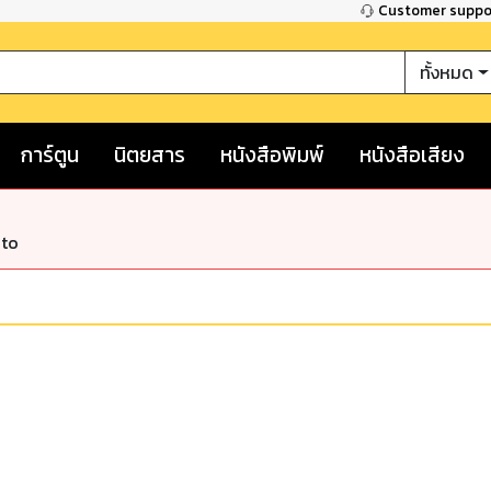
Customer supp
ทั้งหมด
การ์ตูน
นิตยสาร
หนังสือพิมพ์
หนังสือเสียง
nto