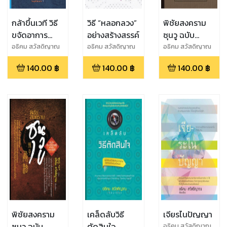
กล้าขึ้นเวที วิธี
วิธี “หลอกลวง”
พิชัยสงคราม
ขจัดอาการ
อย่างสร้างสรรค์
ซุนวู ฉบับ
ประหม่าอย่างได้
กะทัดรัด
อธิคม สวัสดิญาณ
อธิคม สวัสดิญาณ
อธิคม สวัสดิญาณ
เรียบเรียง
เรียบเรียง
เรียบเรียง
ผล
140.00
฿
140.00
฿
140.00
฿
พิชัยสงคราม
เคล็ดลับวิธี
เจียรไนปัญญา
ซุนวู ฉบับ
ตัดสินใจ
อธิคม สวัสดิญาณ