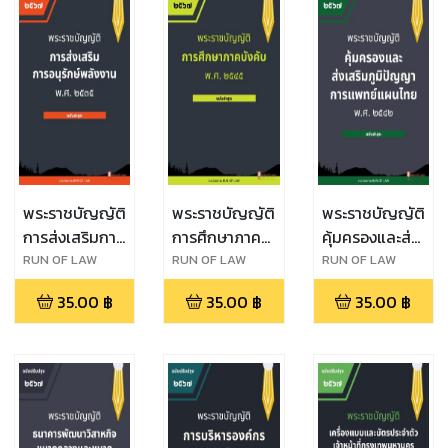
พระราชบัญญัติ
พระราชบัญญัติ
พระราชบัญญัติ
การส่งเสริมการ
การศึกษาภาค
คุ้มครองและส่ง
อนุรักษ์พลังงาน
บังคับ พ.ศ.
เสริมภูมิปัญญา
RUN OF LAW
RUN OF LAW
RUN OF LAW
พ.ศ. ๒๕๓๕
๒๕๔๕
การแพทย์แผน
35.00
฿
35.00
฿
35.00
฿
ไทย พ.ศ.
๒๕๔๒