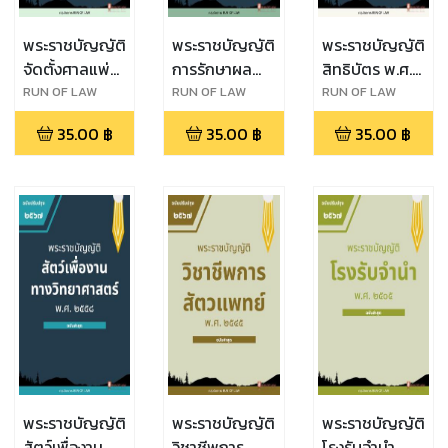
พระราชบัญญัติ
พระราชบัญญัติ
พระราชบัญญัติ
จัดตั้งศาลแพ่ง
การรักษาผล
สิทธิบัตร พ.ศ.
ตลิ่งชัน ศาล
ประโยชน์ของ
๒๕๒๒
RUN OF LAW
RUN OF LAW
RUN OF LAW
แพ่งพระโขนง
ชาติทางทะเล
35.00
฿
35.00
฿
35.00
฿
ศาลแพ่งมีนบุรี
พ.ศ. ๒๕๖๒
ศาลอาญา
ตลิ่งชัน ศาล
อาญาพระโขนง
และศาลอาญา
มีนบุรี พ.ศ.
๒๕๖๒
พระราชบัญญัติ
พระราชบัญญัติ
พระราชบัญญัติ
สัตว์เพื่องาน
วิชาชีพการ
โรงรับจำนำ