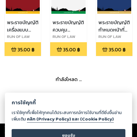
พระราชบัญญัติ
พระราชบัญญัติ
พระราชบัญญัติ
เครื่องแบบ
ควบคุม
กำหนดหน้าที่
สมาชิกรัฐสภา
โภคภัณฑ์ พ.ศ.
ของคนไทยใน
RUN OF LAW
RUN OF LAW
RUN OF LAW
พ.ศ. ๒๕๑๖
๒๔๙๕
เวลารบ
35.00
฿
35.00
฿
35.00
฿
พุทธศักราช
๒๔๘๔
กำลังโหลด ...
การใช้คุกกี้
เราใช้คุกกี้เพื่อให้ทุกคนได้ประสบการณ์การใช้งานที่ดียิ่งขึ้นอ่าน
เพิ่มเติม
คลิก (Privacy Policy) และ (Cookie Policy)
Copyright ©
2026
Storylog Co., Ltd. - สตอรี่ล็อกขอสงวนสิทธิ์ไม่รับผิดชอบ
ต่อผลงานหรือเนื้อหาใดที่อัปโหลดผ่านเว็บไซต์และปรากฏว่าละเมิดสิทธิใน
ยอมรับ