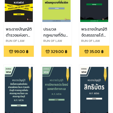
พระราชบัญญัติ
ประมวล
พระราชบัญญัติ
ตำรวจแห่งชาติ
กฎหมายที่ดิน
จัดสรรรายได้
พ.ศ. ๒๕๖๕
พร้อมกฎหมาย
ประเภทภาษี
RUN OF LAW
RUN OF LAW
RUN OF LAW
ที่เกี่ยวข้อง
มูลค่าเพิ่มและ
99.00
฿
329.00
฿
35.00
฿
ภาษีธุรกิจเฉพาะ
ให้แก่ราชการ
ส่วนท้องถิ่น
พ.ศ. ๒๕๓๔