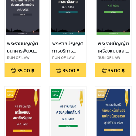
พระราชบัญญัติ
พระราชบัญญัติ
พระราชบัญญัติ
ธนาคารพัฒนา
การบริหาร
เครื่องแบบและ
วิสาหกิจขนาด
องค์กรศาสนา
บัตรประจำตัว
RUN OF LAW
RUN OF LAW
RUN OF LAW
กลางและขนาด
อิสลาม พ.ศ.
เจ้าหน้าที่
35.00
฿
35.00
฿
35.00
฿
ย่อมแห่ง
๒๕๔๐
กรุงเทพมหานคร
ประเทศไทย
พ.ศ. ๒๕๓๐
พ.ศ. ๒๕๔๕