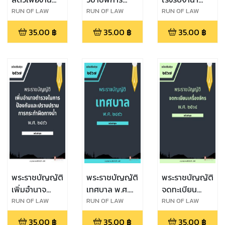
ทาง
สัตวแพทย์ พ.ศ.
พ.ศ. ๒๕๐๕
RUN OF LAW
RUN OF LAW
RUN OF LAW
วิทยาศาสตร์
๒๕๔๕
35.00
฿
35.00
฿
35.00
฿
พ.ศ. ๒๕๕๘
พระราชบัญญัติ
พระราชบัญญัติ
พระราชบัญญัติ
เพิ่มอำนาจ
เทศบาล พ.ศ.
จดทะเบียน
ตำรวจในการ
๒๔๙๖
เครื่องจักร พ.ศ.
RUN OF LAW
RUN OF LAW
RUN OF LAW
ป้องกันและ
๒๕๑๔
35.00
฿
35.00
฿
35.00
฿