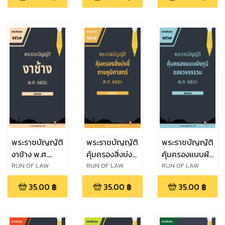
ปราบปราม
การกระทำผิด
ทางน้ำ พ.ศ.
๒๔๙๖
พระราชบัญญัติ
พระราชบัญญัติ
พระราชบัญญัติ
งาช้าง พ.ศ.
คุ้มครองสิ่งบ่งชี้
คุ้มครองแบบผัง
๒๕๕๘
ทางภูมิศาสตร์
ภูมิของวงจร
RUN OF LAW
RUN OF LAW
RUN OF LAW
พ.ศ. ๒๕๔๖
รวม พ.ศ.
35.00
฿
35.00
฿
35.00
฿
๒๕๔๓